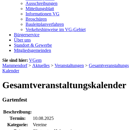
Ausschreibungen
Mitteilungsblatt
Informationen VG
Broschüren
Bauleitplanverfahren
Verkehrshinweise im VG-Gebiet
Bürgerservice
Über uns
Standort & Gewerbe
Mitgliedsgemeinden
Sie sind hier:
VGem
Mammendorf
>
Aktuelles
>
Veranstaltungen
>
Gesamtveranstaltungs
Kalender
Gesamtveranstaltungskalender
Gartenfest
Beschreibung:
Termin:
10.08.2025
Kategorie:
Vereine