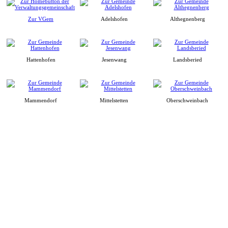
Zur VGem
Adelshofen
Althegnenberg
Hattenhofen
Jesenwang
Landsberied
Mammendorf
Mittelstetten
Oberschweinbach