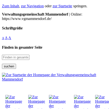
Zum Inhalt
,
zur Navigation
oder
zur Startseite
springen.
Verwaltungsgemeinschaft Mammendorf
| Online:
https://www.vgmammendorf.de/
Schriftgröße
A
A
A
Finden in gesamter Seite
suchen