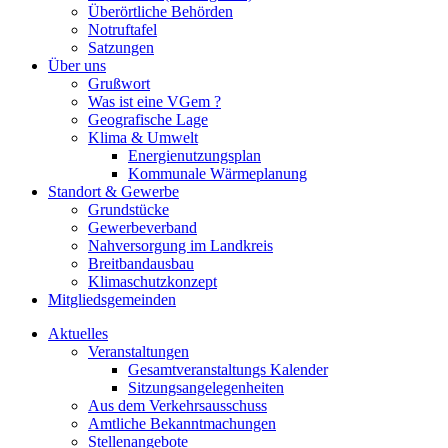
Überörtliche Behörden
Notruftafel
Satzungen
Über uns
Grußwort
Was ist eine VGem ?
Geografische Lage
Klima & Umwelt
Energienutzungsplan
Kommunale Wärmeplanung
Standort & Gewerbe
Grundstücke
Gewerbeverband
Nahversorgung im Landkreis
Breitbandausbau
Klimaschutzkonzept
Mitgliedsgemeinden
Aktuelles
Veranstaltungen
Gesamtveranstaltungs Kalender
Sitzungsangelegenheiten
Aus dem Verkehrsausschuss
Amtliche Bekanntmachungen
Stellenangebote