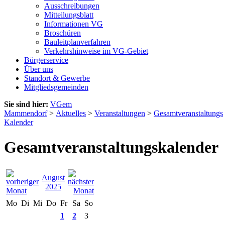
Ausschreibungen
Mitteilungsblatt
Informationen VG
Broschüren
Bauleitplanverfahren
Verkehrshinweise im VG-Gebiet
Bürgerservice
Über uns
Standort & Gewerbe
Mitgliedsgemeinden
Sie sind hier:
VGem
Mammendorf
>
Aktuelles
>
Veranstaltungen
>
Gesamtveranstaltungs
Kalender
Gesamtveranstaltungskalender
August
2025
Mo
Di
Mi
Do
Fr
Sa
So
1
2
3