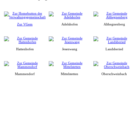
Zur VGem
Adelshofen
Althegnenberg
Hattenhofen
Jesenwang
Landsberied
Mammendorf
Mittelstetten
Oberschweinbach