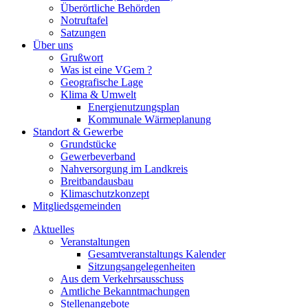
Überörtliche Behörden
Notruftafel
Satzungen
Über uns
Grußwort
Was ist eine VGem ?
Geografische Lage
Klima & Umwelt
Energienutzungsplan
Kommunale Wärmeplanung
Standort & Gewerbe
Grundstücke
Gewerbeverband
Nahversorgung im Landkreis
Breitbandausbau
Klimaschutzkonzept
Mitgliedsgemeinden
Aktuelles
Veranstaltungen
Gesamtveranstaltungs Kalender
Sitzungsangelegenheiten
Aus dem Verkehrsausschuss
Amtliche Bekanntmachungen
Stellenangebote