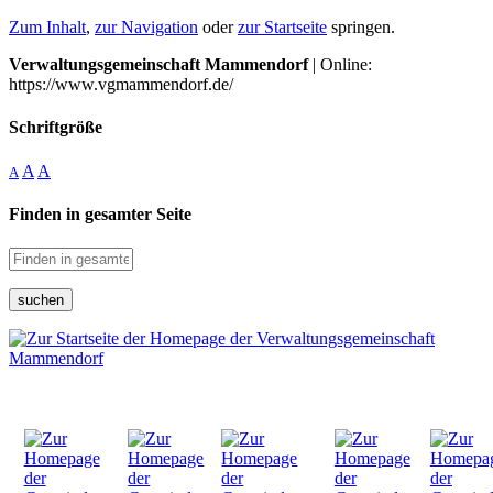
Zum Inhalt
,
zur Navigation
oder
zur Startseite
springen.
Verwaltungsgemeinschaft Mammendorf
| Online:
https://www.vgmammendorf.de/
Schriftgröße
A
A
A
Finden in gesamter Seite
suchen