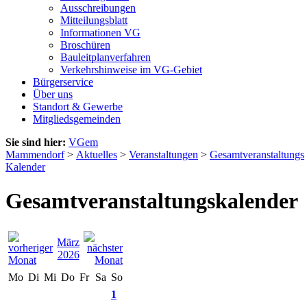
Ausschreibungen
Mitteilungsblatt
Informationen VG
Broschüren
Bauleitplanverfahren
Verkehrshinweise im VG-Gebiet
Bürgerservice
Über uns
Standort & Gewerbe
Mitgliedsgemeinden
Sie sind hier:
VGem
Mammendorf
>
Aktuelles
>
Veranstaltungen
>
Gesamtveranstaltungs
Kalender
Gesamtveranstaltungskalender
März
2026
Mo
Di
Mi
Do
Fr
Sa
So
1