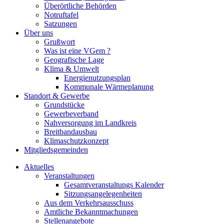
Überörtliche Behörden
Notruftafel
Satzungen
Über uns
Grußwort
Was ist eine VGem ?
Geografische Lage
Klima & Umwelt
Energienutzungsplan
Kommunale Wärmeplanung
Standort & Gewerbe
Grundstücke
Gewerbeverband
Nahversorgung im Landkreis
Breitbandausbau
Klimaschutzkonzept
Mitgliedsgemeinden
Aktuelles
Veranstaltungen
Gesamtveranstaltungs Kalender
Sitzungsangelegenheiten
Aus dem Verkehrsausschuss
Amtliche Bekanntmachungen
Stellenangebote