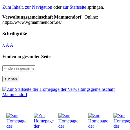
Zum Inhalt
,
zur Navigation
oder
zur Startseite
springen.
Verwaltungsgemeinschaft Mammendorf
| Online:
https://www.vgmammendorf.de/
Schriftgröße
A
A
A
Finden in gesamter Seite
suchen