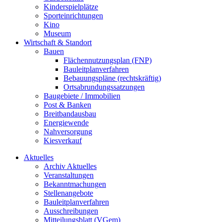
Kinderspielplätze
Sporteinrichtungen
Kino
Museum
Wirtschaft & Standort
Bauen
Flächennutzungsplan (FNP)
Bauleitplanverfahren
Bebauungspläne (rechtskräftig)
Ortsabrundungssatzungen
Baugebiete / Immobilien
Post & Banken
Breitbandausbau
Energiewende
Nahversorgung
Kiesverkauf
Aktuelles
Archiv Aktuelles
Veranstaltungen
Bekanntmachungen
Stellenangebote
Bauleitplanverfahren
Ausschreibungen
Mitteilungsblatt (VGem)