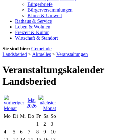
Bürgerbriefe
Bürgerversammlungen
Klima & Umwelt
Rathaus & Service
Leben & Wohnen
Freizeit & Kultur
Wirtschaft & Standort
Sie sind hier:
Gemeinde
Landsberied
>
Aktuelles
>
Veranstaltungen
Veranstaltungskalender
Landsberied
Mai
2026
Mo
Di
Mi
Do
Fr
Sa
So
1
2
3
4
5
6
7
8
9
10
11
12
13
14
15
16
17