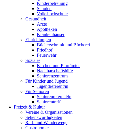
Kinderbetreuung
Schulen
Volkshochschule
Gesundheit
Ärzte
Apotheken
Krankenhäuser
Einrichtungen
Bücherschrank und Bücherei
Friedhof
Feuerwehr
Soziales
Kirchen und Pfarrämter
Nachbarschaftshilfe
Seniorenzentrum
Für Kinder und Jugend
Jugendreferent/in
Für Senioren
Seniorenreferent/in
Seniorentreff
Freizeit & Kultur
Vereine & Organisationen
Sehenswürdigkeiten
Rad- und Wanderwege
Gastronomie