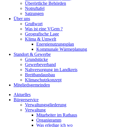
Überörtliche Behörden
Notruftafel
Satzungen
Über uns
Grußwort
Was ist eine VGem ?
Geografische Lage
Klima & Umwelt
Energienutzungsplan
Kommunale Wärmeplanung
Standort & Gewerbe
Grundstücke
Gewerbeverband
Nahversorgung im Landkreis
Breitbandausbau
Klimaschutzkonzept
Mitgliedsgemeinden
Aktuelles
Bürgerservice
Verwaltungsgliederung
Verwaltung
Mitarbeiter im Rathaus
Organigramm
Was erledige ich wo