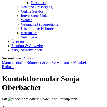
Formulare
Ver- und Entsorgung
Online Service
Interessante Links
Wahlen
Gesundheit (überregional)
Überörtliche Behörden
Notruftafel
Satzungen
Über uns
Standort & Gewerbe
Mitgliedsgemeinden
Sie sind hier:
VGem
Mammendorf
>
Bürgerservice
>
Verwaltung
>
Mitarbeiter im
Rathaus
Kontaktformular Sonja
Oberbacher
Mit
gekennzeichnete Felder sind Pflichtfelder.