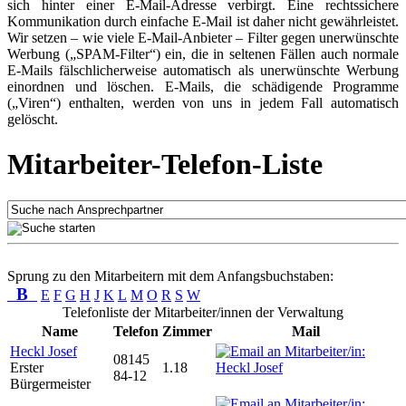
sich hinter einer E-Mail-Adresse verbirgt. Eine rechtssichere
Kommunikation durch einfache E-Mail ist daher nicht gewährleistet.
Wir setzen – wie viele E-Mail-Anbieter – Filter gegen unerwünschte
Werbung („SPAM-Filter“) ein, die in seltenen Fällen auch normale
E-Mails fälschlicherweise automatisch als unerwünschte Werbung
einordnen und löschen. E-Mails, die schädigende Programme
(„Viren“) enthalten, werden von uns in jedem Fall automatisch
gelöscht.
Mitarbeiter-Telefon-Liste
Sprung zu den Mitarbeitern mit dem Anfangsbuchstaben:
B
E
F
G
H
J
K
L
M
O
R
S
W
Telefonliste der Mitarbeiter/innen der Verwaltung
Name
Telefon
Zimmer
Mail
Heckl Josef
08145
Erster
1.18
84-12
Bürgermeister