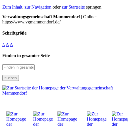
Zum Inhalt
,
zur Navigation
oder
zur Startseite
springen.
Verwaltungsgemeinschaft Mammendorf
| Online:
https://www.vgmammendorf.de/
Schriftgröße
A
A
A
Finden in gesamter Seite
suchen