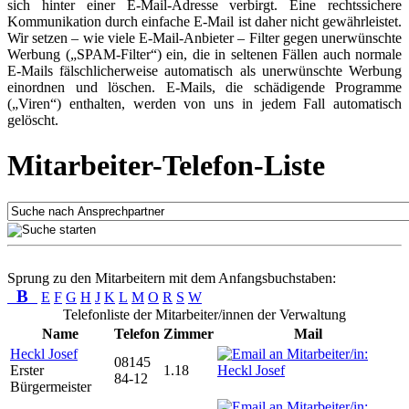
sich hinter einer E-Mail-Adresse verbirgt. Eine rechtssichere
Kommunikation durch einfache E-Mail ist daher nicht gewährleistet.
Wir setzen – wie viele E-Mail-Anbieter – Filter gegen unerwünschte
Werbung („SPAM-Filter“) ein, die in seltenen Fällen auch normale
E-Mails fälschlicherweise automatisch als unerwünschte Werbung
einordnen und löschen. E-Mails, die schädigende Programme
(„Viren“) enthalten, werden von uns in jedem Fall automatisch
gelöscht.
Mitarbeiter-Telefon-Liste
Sprung zu den Mitarbeitern mit dem Anfangsbuchstaben:
B
E
F
G
H
J
K
L
M
O
R
S
W
Telefonliste der Mitarbeiter/innen der Verwaltung
Name
Telefon
Zimmer
Mail
Heckl Josef
08145
Erster
1.18
84-12
Bürgermeister