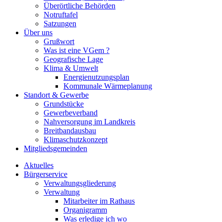
Überörtliche Behörden
Notruftafel
Satzungen
Über uns
Grußwort
Was ist eine VGem ?
Geografische Lage
Klima & Umwelt
Energienutzungsplan
Kommunale Wärmeplanung
Standort & Gewerbe
Grundstücke
Gewerbeverband
Nahversorgung im Landkreis
Breitbandausbau
Klimaschutzkonzept
Mitgliedsgemeinden
Aktuelles
Bürgerservice
Verwaltungsgliederung
Verwaltung
Mitarbeiter im Rathaus
Organigramm
Was erledige ich wo