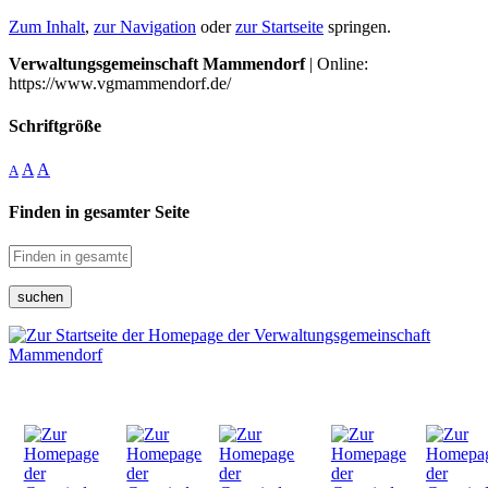
Zum Inhalt
,
zur Navigation
oder
zur Startseite
springen.
Verwaltungsgemeinschaft Mammendorf
| Online:
https://www.vgmammendorf.de/
Schriftgröße
A
A
A
Finden in gesamter Seite
suchen