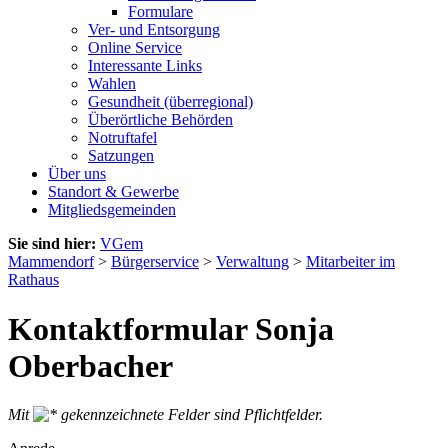
Formulare
Ver- und Entsorgung
Online Service
Interessante Links
Wahlen
Gesundheit (überregional)
Überörtliche Behörden
Notruftafel
Satzungen
Über uns
Standort & Gewerbe
Mitgliedsgemeinden
Sie sind hier:
VGem
Mammendorf
>
Bürgerservice
>
Verwaltung
>
Mitarbeiter im
Rathaus
Kontaktformular Sonja
Oberbacher
Mit
gekennzeichnete Felder sind Pflichtfelder.