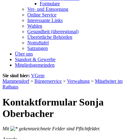
Formulare
Ver- und Entsorgung
Online Service
Interessante Links
Wahlen
Gesundheit (überregional)
Überörtliche Behörden
Notruftafel
Satzungen
Über uns
Standort & Gewerbe
Mitgliedsgemeinden
Sie sind hier:
VGem
Mammendorf
>
Bürgerservice
>
Verwaltung
>
Mitarbeiter im
Rathaus
Kontaktformular Sonja
Oberbacher
Mit
gekennzeichnete Felder sind Pflichtfelder.