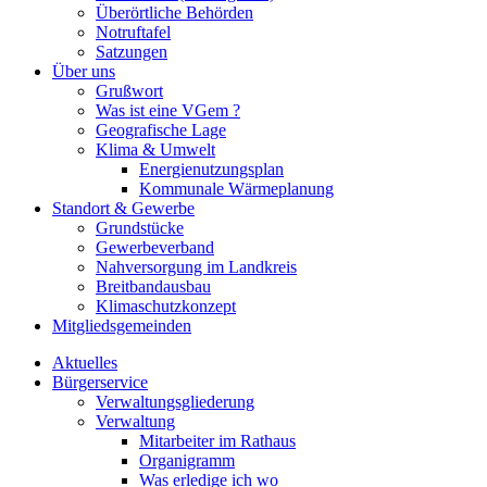
Überörtliche Behörden
Notruftafel
Satzungen
Über uns
Grußwort
Was ist eine VGem ?
Geografische Lage
Klima & Umwelt
Energienutzungsplan
Kommunale Wärmeplanung
Standort & Gewerbe
Grundstücke
Gewerbeverband
Nahversorgung im Landkreis
Breitbandausbau
Klimaschutzkonzept
Mitgliedsgemeinden
Aktuelles
Bürgerservice
Verwaltungsgliederung
Verwaltung
Mitarbeiter im Rathaus
Organigramm
Was erledige ich wo