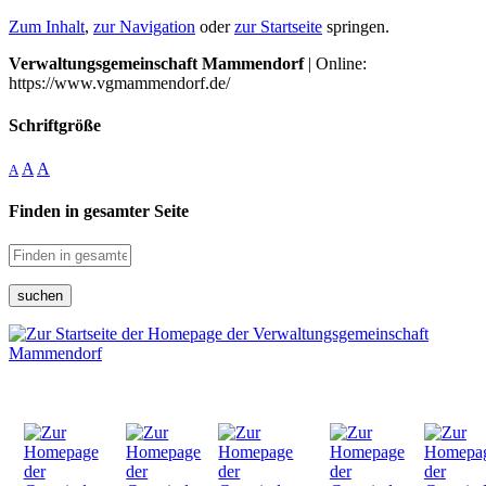
Zum Inhalt
,
zur Navigation
oder
zur Startseite
springen.
Verwaltungsgemeinschaft Mammendorf
| Online:
https://www.vgmammendorf.de/
Schriftgröße
A
A
A
Finden in gesamter Seite
suchen