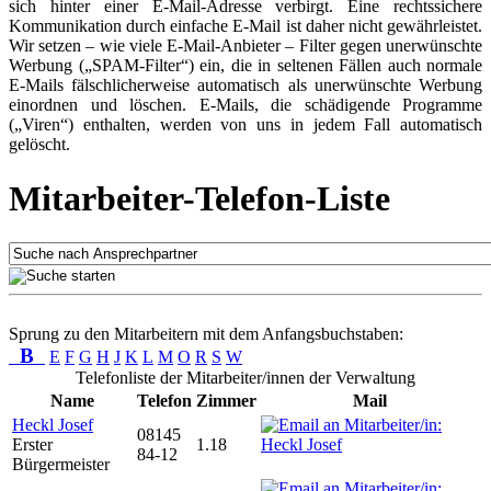
sich hinter einer E-Mail-Adresse verbirgt. Eine rechtssichere
Kommunikation durch einfache E-Mail ist daher nicht gewährleistet.
Wir setzen – wie viele E-Mail-Anbieter – Filter gegen unerwünschte
Werbung („SPAM-Filter“) ein, die in seltenen Fällen auch normale
E-Mails fälschlicherweise automatisch als unerwünschte Werbung
einordnen und löschen. E-Mails, die schädigende Programme
(„Viren“) enthalten, werden von uns in jedem Fall automatisch
gelöscht.
Mitarbeiter-Telefon-Liste
Sprung zu den Mitarbeitern mit dem Anfangsbuchstaben:
B
E
F
G
H
J
K
L
M
O
R
S
W
Telefonliste der Mitarbeiter/innen der Verwaltung
Name
Telefon
Zimmer
Mail
Heckl Josef
08145
Erster
1.18
84-12
Bürgermeister