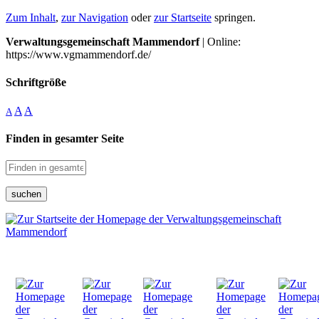
Zum Inhalt
,
zur Navigation
oder
zur Startseite
springen.
Verwaltungsgemeinschaft Mammendorf
| Online:
https://www.vgmammendorf.de/
Schriftgröße
A
A
A
Finden in gesamter Seite
suchen