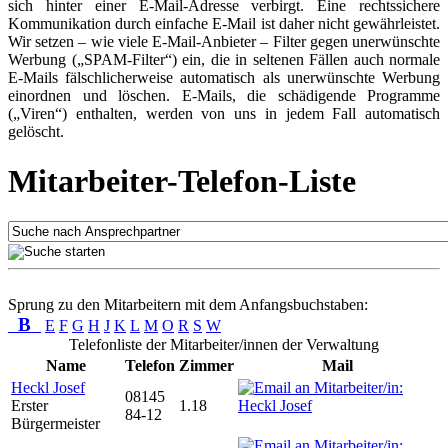
sich hinter einer E-Mail-Adresse verbirgt. Eine rechtssichere
Kommunikation durch einfache E-Mail ist daher nicht gewährleistet.
Wir setzen – wie viele E-Mail-Anbieter – Filter gegen unerwünschte
Werbung („SPAM-Filter“) ein, die in seltenen Fällen auch normale
E-Mails fälschlicherweise automatisch als unerwünschte Werbung
einordnen und löschen. E-Mails, die schädigende Programme
(„Viren“) enthalten, werden von uns in jedem Fall automatisch
gelöscht.
Mitarbeiter-Telefon-Liste
Sprung zu den Mitarbeitern mit dem Anfangsbuchstaben:
B
E
F
G
H
J
K
L
M
O
R
S
W
Telefonliste der Mitarbeiter/innen der Verwaltung
Name
Telefon
Zimmer
Mail
Heckl Josef
08145
Erster
1.18
84-12
Bürgermeister