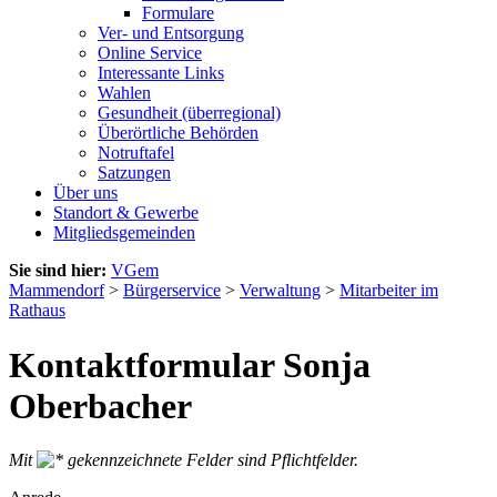
Formulare
Ver- und Entsorgung
Online Service
Interessante Links
Wahlen
Gesundheit (überregional)
Überörtliche Behörden
Notruftafel
Satzungen
Über uns
Standort & Gewerbe
Mitgliedsgemeinden
Sie sind hier:
VGem
Mammendorf
>
Bürgerservice
>
Verwaltung
>
Mitarbeiter im
Rathaus
Kontaktformular Sonja
Oberbacher
Mit
gekennzeichnete Felder sind Pflichtfelder.