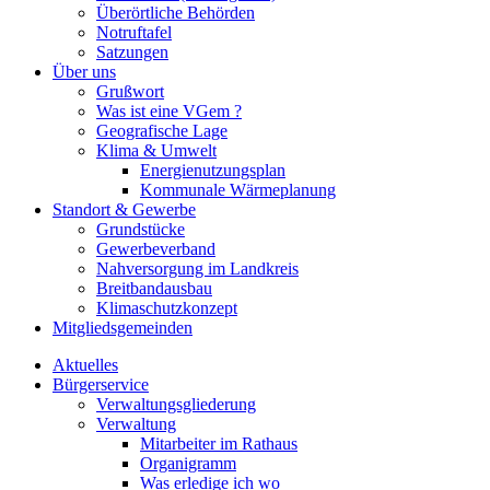
Überörtliche Behörden
Notruftafel
Satzungen
Über uns
Grußwort
Was ist eine VGem ?
Geografische Lage
Klima & Umwelt
Energienutzungsplan
Kommunale Wärmeplanung
Standort & Gewerbe
Grundstücke
Gewerbeverband
Nahversorgung im Landkreis
Breitbandausbau
Klimaschutzkonzept
Mitgliedsgemeinden
Aktuelles
Bürgerservice
Verwaltungsgliederung
Verwaltung
Mitarbeiter im Rathaus
Organigramm
Was erledige ich wo