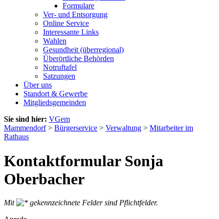
Formulare
Ver- und Entsorgung
Online Service
Interessante Links
Wahlen
Gesundheit (überregional)
Überörtliche Behörden
Notruftafel
Satzungen
Über uns
Standort & Gewerbe
Mitgliedsgemeinden
Sie sind hier:
VGem
Mammendorf
>
Bürgerservice
>
Verwaltung
>
Mitarbeiter im
Rathaus
Kontaktformular Sonja
Oberbacher
Mit
gekennzeichnete Felder sind Pflichtfelder.