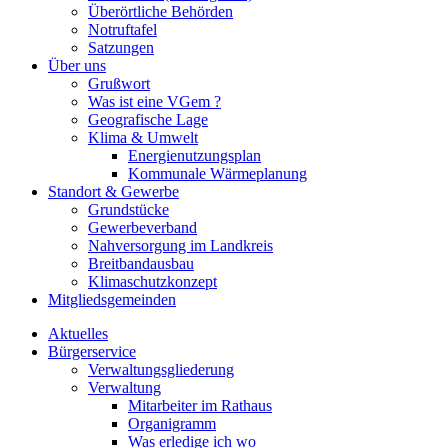
Überörtliche Behörden
Notruftafel
Satzungen
Über uns
Grußwort
Was ist eine VGem ?
Geografische Lage
Klima & Umwelt
Energienutzungsplan
Kommunale Wärmeplanung
Standort & Gewerbe
Grundstücke
Gewerbeverband
Nahversorgung im Landkreis
Breitbandausbau
Klimaschutzkonzept
Mitgliedsgemeinden
Aktuelles
Bürgerservice
Verwaltungsgliederung
Verwaltung
Mitarbeiter im Rathaus
Organigramm
Was erledige ich wo