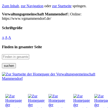
Zum Inhalt
,
zur Navigation
oder
zur Startseite
springen.
Verwaltungsgemeinschaft Mammendorf
| Online:
https://www.vgmammendorf.de/
Schriftgröße
A
A
A
Finden in gesamter Seite
suchen