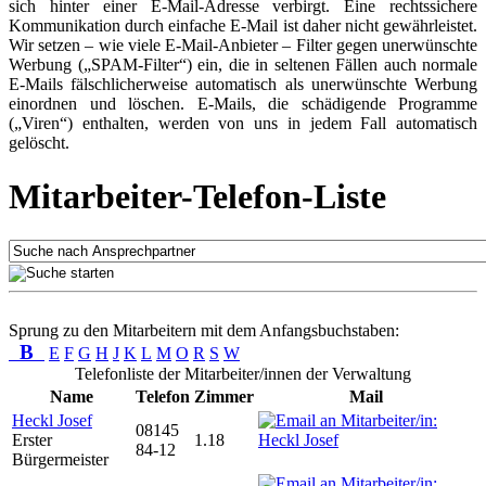
sich hinter einer E-Mail-Adresse verbirgt. Eine rechtssichere
Kommunikation durch einfache E-Mail ist daher nicht gewährleistet.
Wir setzen – wie viele E-Mail-Anbieter – Filter gegen unerwünschte
Werbung („SPAM-Filter“) ein, die in seltenen Fällen auch normale
E-Mails fälschlicherweise automatisch als unerwünschte Werbung
einordnen und löschen. E-Mails, die schädigende Programme
(„Viren“) enthalten, werden von uns in jedem Fall automatisch
gelöscht.
Mitarbeiter-Telefon-Liste
Sprung zu den Mitarbeitern mit dem Anfangsbuchstaben:
B
E
F
G
H
J
K
L
M
O
R
S
W
Telefonliste der Mitarbeiter/innen der Verwaltung
Name
Telefon
Zimmer
Mail
Heckl Josef
08145
Erster
1.18
84-12
Bürgermeister