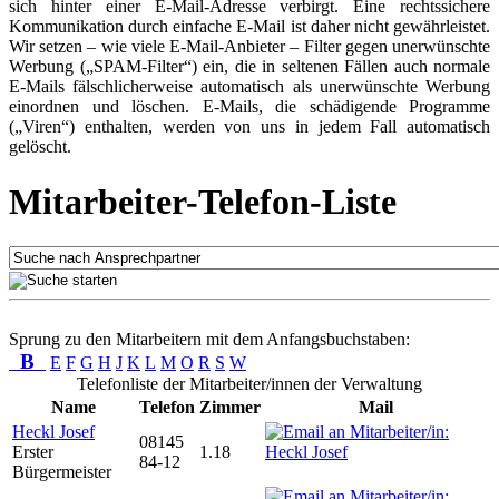
sich hinter einer E-Mail-Adresse verbirgt. Eine rechtssichere
Kommunikation durch einfache E-Mail ist daher nicht gewährleistet.
Wir setzen – wie viele E-Mail-Anbieter – Filter gegen unerwünschte
Werbung („SPAM-Filter“) ein, die in seltenen Fällen auch normale
E-Mails fälschlicherweise automatisch als unerwünschte Werbung
einordnen und löschen. E-Mails, die schädigende Programme
(„Viren“) enthalten, werden von uns in jedem Fall automatisch
gelöscht.
Mitarbeiter-Telefon-Liste
Sprung zu den Mitarbeitern mit dem Anfangsbuchstaben:
B
E
F
G
H
J
K
L
M
O
R
S
W
Telefonliste der Mitarbeiter/innen der Verwaltung
Name
Telefon
Zimmer
Mail
Heckl Josef
08145
Erster
1.18
84-12
Bürgermeister