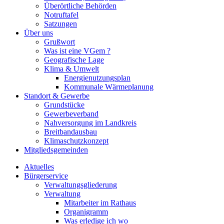
Überörtliche Behörden
Notruftafel
Satzungen
Über uns
Grußwort
Was ist eine VGem ?
Geografische Lage
Klima & Umwelt
Energienutzungsplan
Kommunale Wärmeplanung
Standort & Gewerbe
Grundstücke
Gewerbeverband
Nahversorgung im Landkreis
Breitbandausbau
Klimaschutzkonzept
Mitgliedsgemeinden
Aktuelles
Bürgerservice
Verwaltungsgliederung
Verwaltung
Mitarbeiter im Rathaus
Organigramm
Was erledige ich wo