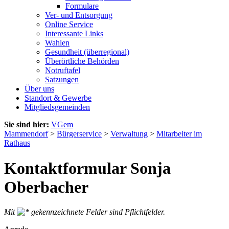
Formulare
Ver- und Entsorgung
Online Service
Interessante Links
Wahlen
Gesundheit (überregional)
Überörtliche Behörden
Notruftafel
Satzungen
Über uns
Standort & Gewerbe
Mitgliedsgemeinden
Sie sind hier:
VGem
Mammendorf
>
Bürgerservice
>
Verwaltung
>
Mitarbeiter im
Rathaus
Kontaktformular Sonja
Oberbacher
Mit
gekennzeichnete Felder sind Pflichtfelder.