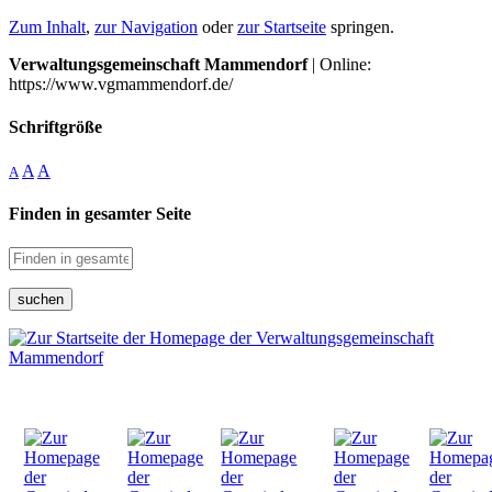
Zum Inhalt
,
zur Navigation
oder
zur Startseite
springen.
Verwaltungsgemeinschaft Mammendorf
| Online:
https://www.vgmammendorf.de/
Schriftgröße
A
A
A
Finden in gesamter Seite
suchen