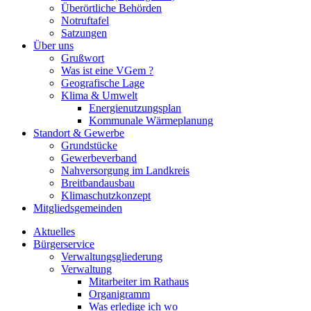
Überörtliche Behörden
Notruftafel
Satzungen
Über uns
Grußwort
Was ist eine VGem ?
Geografische Lage
Klima & Umwelt
Energienutzungsplan
Kommunale Wärmeplanung
Standort & Gewerbe
Grundstücke
Gewerbeverband
Nahversorgung im Landkreis
Breitbandausbau
Klimaschutzkonzept
Mitgliedsgemeinden
Aktuelles
Bürgerservice
Verwaltungsgliederung
Verwaltung
Mitarbeiter im Rathaus
Organigramm
Was erledige ich wo