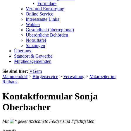
Formulare
Ver- und Entsorgung
Online Service
Interessante Links
Wahlen
Gesundheit (überregional)
Überörtliche Behörden
Notruftafel
Satzungen
Über uns
Standort & Gewerbe
Mitgliedsgemeinden
Sie sind hier:
VGem
Mammendorf
>
Bürgerservice
>
Verwaltung
>
Mitarbeiter im
Rathaus
Kontaktformular Sonja
Oberbacher
Mit
gekennzeichnete Felder sind Pflichtfelder.