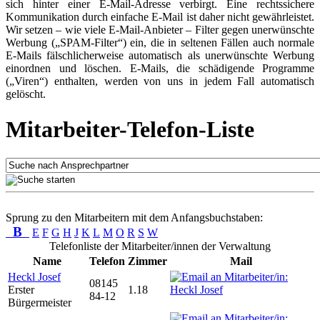
sich hinter einer E-Mail-Adresse verbirgt. Eine rechtssichere
Kommunikation durch einfache E-Mail ist daher nicht gewährleistet.
Wir setzen – wie viele E-Mail-Anbieter – Filter gegen unerwünschte
Werbung („SPAM-Filter“) ein, die in seltenen Fällen auch normale
E-Mails fälschlicherweise automatisch als unerwünschte Werbung
einordnen und löschen. E-Mails, die schädigende Programme
(„Viren“) enthalten, werden von uns in jedem Fall automatisch
gelöscht.
Mitarbeiter-Telefon-Liste
Sprung zu den Mitarbeitern mit dem Anfangsbuchstaben:
B
E
F
G
H
J
K
L
M
O
R
S
W
Telefonliste der Mitarbeiter/innen der Verwaltung
Name
Telefon
Zimmer
Mail
Heckl Josef
08145
Erster
1.18
84-12
Bürgermeister