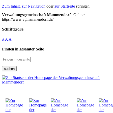
Zum Inhalt
,
zur Navigation
oder
zur Startseite
springen.
Verwaltungsgemeinschaft Mammendorf
| Online:
https://www.vgmammendorf.de/
Schriftgröße
A
A
A
Finden in gesamter Seite
suchen