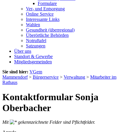
Formulare
Ver- und Entsorgung
Online Service
Interessante Links
Wahlen
Gesundheit (überregional)
Überörtliche Behörden
Notruftafel
Satzungen
Über uns
Standort & Gewerbe
Mitgliedsgemeinden
Sie sind hier:
VGem
Mammendorf
>
Bürgerservice
>
Verwaltung
>
Mitarbeiter im
Rathaus
Kontaktformular Sonja
Oberbacher
Mit
gekennzeichnete Felder sind Pflichtfelder.