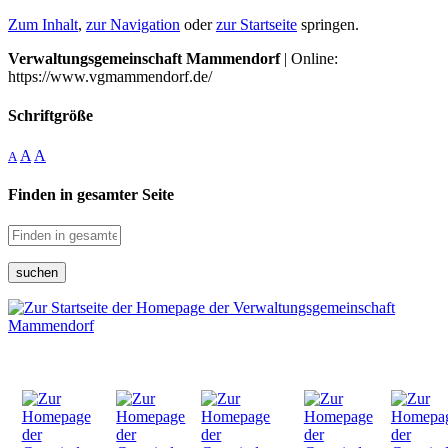
Zum Inhalt
,
zur Navigation
oder
zur Startseite
springen.
Verwaltungsgemeinschaft Mammendorf
| Online:
https://www.vgmammendorf.de/
Schriftgröße
A
A
A
Finden in gesamter Seite
suchen