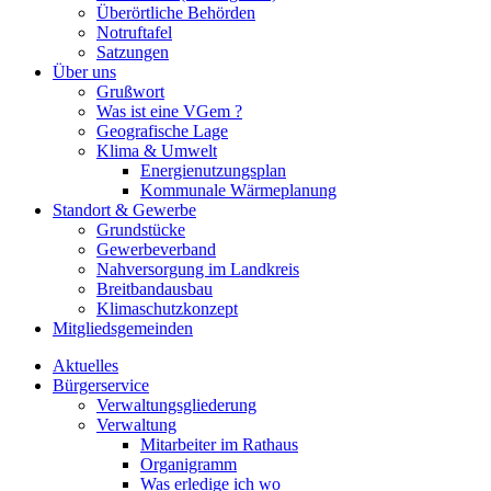
Überörtliche Behörden
Notruftafel
Satzungen
Über uns
Grußwort
Was ist eine VGem ?
Geografische Lage
Klima & Umwelt
Energienutzungsplan
Kommunale Wärmeplanung
Standort & Gewerbe
Grundstücke
Gewerbeverband
Nahversorgung im Landkreis
Breitbandausbau
Klimaschutzkonzept
Mitgliedsgemeinden
Aktuelles
Bürgerservice
Verwaltungsgliederung
Verwaltung
Mitarbeiter im Rathaus
Organigramm
Was erledige ich wo