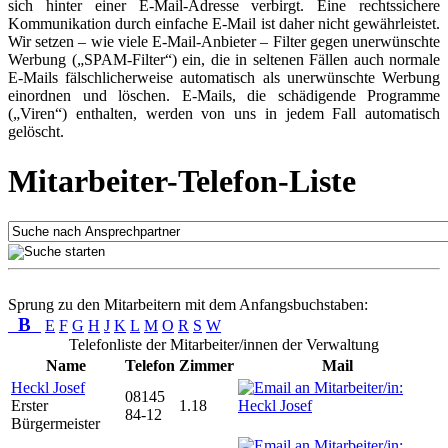
sich hinter einer E-Mail-Adresse verbirgt. Eine rechtssichere
Kommunikation durch einfache E-Mail ist daher nicht gewährleistet.
Wir setzen – wie viele E-Mail-Anbieter – Filter gegen unerwünschte
Werbung („SPAM-Filter“) ein, die in seltenen Fällen auch normale
E-Mails fälschlicherweise automatisch als unerwünschte Werbung
einordnen und löschen. E-Mails, die schädigende Programme
(„Viren“) enthalten, werden von uns in jedem Fall automatisch
gelöscht.
Mitarbeiter-Telefon-Liste
Sprung zu den Mitarbeitern mit dem Anfangsbuchstaben:
B
E
F
G
H
J
K
L
M
O
R
S
W
Telefonliste der Mitarbeiter/innen der Verwaltung
Name
Telefon
Zimmer
Mail
Heckl Josef
08145
Erster
1.18
84-12
Bürgermeister