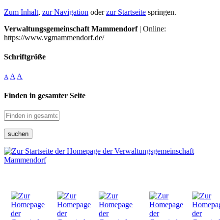
Zum Inhalt
,
zur Navigation
oder
zur Startseite
springen.
Verwaltungsgemeinschaft Mammendorf
| Online:
https://www.vgmammendorf.de/
Schriftgröße
A
A
A
Finden in gesamter Seite
suchen