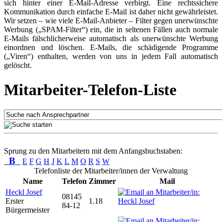
sich hinter einer E-Mail-Adresse verbirgt. Eine rechtssichere
Kommunikation durch einfache E-Mail ist daher nicht gewährleistet.
Wir setzen – wie viele E-Mail-Anbieter – Filter gegen unerwünschte
Werbung („SPAM-Filter“) ein, die in seltenen Fällen auch normale
E-Mails fälschlicherweise automatisch als unerwünschte Werbung
einordnen und löschen. E-Mails, die schädigende Programme
(„Viren“) enthalten, werden von uns in jedem Fall automatisch
gelöscht.
Mitarbeiter-Telefon-Liste
Sprung zu den Mitarbeitern mit dem Anfangsbuchstaben:
B
E
F
G
H
J
K
L
M
O
R
S
W
Telefonliste der Mitarbeiter/innen der Verwaltung
Name
Telefon
Zimmer
Mail
Heckl Josef
08145
Erster
1.18
84-12
Bürgermeister