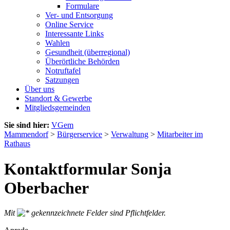
Formulare
Ver- und Entsorgung
Online Service
Interessante Links
Wahlen
Gesundheit (überregional)
Überörtliche Behörden
Notruftafel
Satzungen
Über uns
Standort & Gewerbe
Mitgliedsgemeinden
Sie sind hier:
VGem
Mammendorf
>
Bürgerservice
>
Verwaltung
>
Mitarbeiter im
Rathaus
Kontaktformular Sonja
Oberbacher
Mit
gekennzeichnete Felder sind Pflichtfelder.