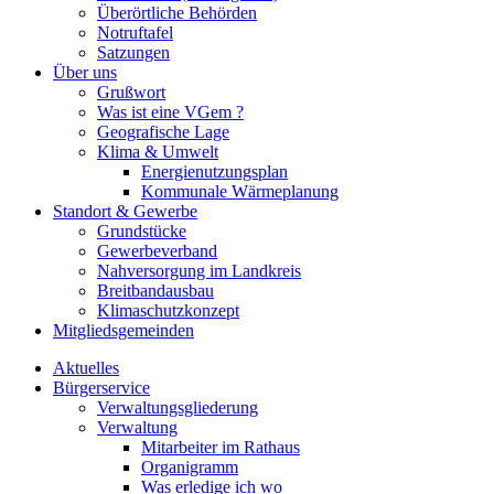
Überörtliche Behörden
Notruftafel
Satzungen
Über uns
Grußwort
Was ist eine VGem ?
Geografische Lage
Klima & Umwelt
Energienutzungsplan
Kommunale Wärmeplanung
Standort & Gewerbe
Grundstücke
Gewerbeverband
Nahversorgung im Landkreis
Breitbandausbau
Klimaschutzkonzept
Mitgliedsgemeinden
Aktuelles
Bürgerservice
Verwaltungsgliederung
Verwaltung
Mitarbeiter im Rathaus
Organigramm
Was erledige ich wo