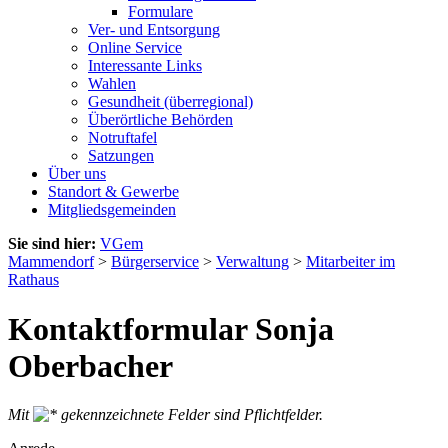
Formulare
Ver- und Entsorgung
Online Service
Interessante Links
Wahlen
Gesundheit (überregional)
Überörtliche Behörden
Notruftafel
Satzungen
Über uns
Standort & Gewerbe
Mitgliedsgemeinden
Sie sind hier:
VGem
Mammendorf
>
Bürgerservice
>
Verwaltung
>
Mitarbeiter im
Rathaus
Kontaktformular Sonja
Oberbacher
Mit
gekennzeichnete Felder sind Pflichtfelder.