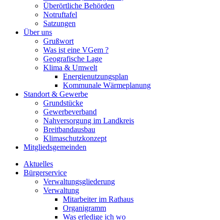
Überörtliche Behörden
Notruftafel
Satzungen
Über uns
Grußwort
Was ist eine VGem ?
Geografische Lage
Klima & Umwelt
Energienutzungsplan
Kommunale Wärmeplanung
Standort & Gewerbe
Grundstücke
Gewerbeverband
Nahversorgung im Landkreis
Breitbandausbau
Klimaschutzkonzept
Mitgliedsgemeinden
Aktuelles
Bürgerservice
Verwaltungsgliederung
Verwaltung
Mitarbeiter im Rathaus
Organigramm
Was erledige ich wo