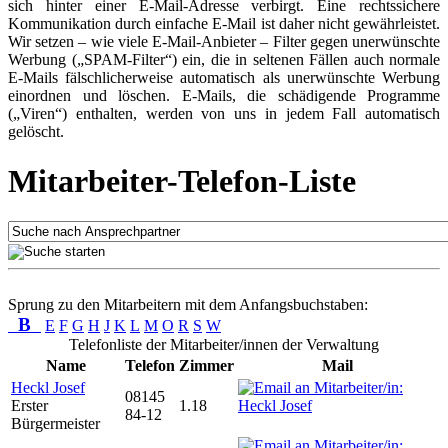
sich hinter einer E-Mail-Adresse verbirgt. Eine rechtssichere
Kommunikation durch einfache E-Mail ist daher nicht gewährleistet.
Wir setzen – wie viele E-Mail-Anbieter – Filter gegen unerwünschte
Werbung („SPAM-Filter“) ein, die in seltenen Fällen auch normale
E-Mails fälschlicherweise automatisch als unerwünschte Werbung
einordnen und löschen. E-Mails, die schädigende Programme
(„Viren“) enthalten, werden von uns in jedem Fall automatisch
gelöscht.
Mitarbeiter-Telefon-Liste
Sprung zu den Mitarbeitern mit dem Anfangsbuchstaben:
B
E
F
G
H
J
K
L
M
O
R
S
W
Telefonliste der Mitarbeiter/innen der Verwaltung
Name
Telefon
Zimmer
Mail
Heckl Josef
08145
Erster
1.18
84-12
Bürgermeister