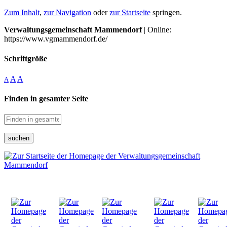
Zum Inhalt
,
zur Navigation
oder
zur Startseite
springen.
Verwaltungsgemeinschaft Mammendorf
| Online:
https://www.vgmammendorf.de/
Schriftgröße
A
A
A
Finden in gesamter Seite
suchen