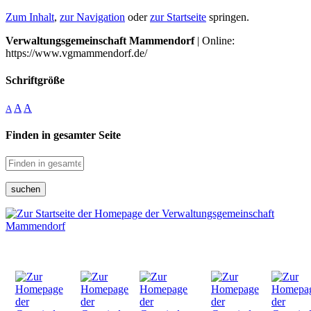
Zum Inhalt
,
zur Navigation
oder
zur Startseite
springen.
Verwaltungsgemeinschaft Mammendorf
| Online:
https://www.vgmammendorf.de/
Schriftgröße
A
A
A
Finden in gesamter Seite
suchen