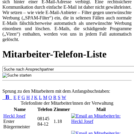
sich hinter einer E-Mail-Adresse verbirgt. Eine rechtssichere
Kommunikation durch einfache E-Mail ist daher nicht gewährleistet.
Wir setzen – wie viele E-Mail-Anbieter – Filter gegen unerwünschte
Werbung („SPAM-Filter“) ein, die in seltenen Fällen auch normale
E-Mails fälschlicherweise automatisch als unerwünschte Werbung
einordnen und löschen. E-Mails, die schädigende Programme
(„Viren“) enthalten, werden von uns in jedem Fall automatisch
gelöscht.
Mitarbeiter-Telefon-Liste
Sprung zu den Mitarbeitern mit dem Anfangsbuchstaben:
B
E
F
G
H
J
K
L
M
O
R
S
W
Telefonliste der Mitarbeiter/innen der Verwaltung
Name
Telefon
Zimmer
Mail
Heckl Josef
08145
Erster
1.18
84-12
Bürgermeister