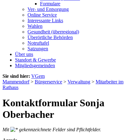
Formulare
Ver- und Entsorgung
Online Service
Interessante Links
Wahlen
Gesundheit (überregional)
Überörtliche Behörden
Notruftafel
Satzungen
Über uns
Standort & Gewerbe
Mitgliedsgemeinden
Sie sind hier:
VGem
Mammendorf
>
Bürgerservice
>
Verwaltung
>
Mitarbeiter im
Rathaus
Kontaktformular Sonja
Oberbacher
Mit
gekennzeichnete Felder sind Pflichtfelder.