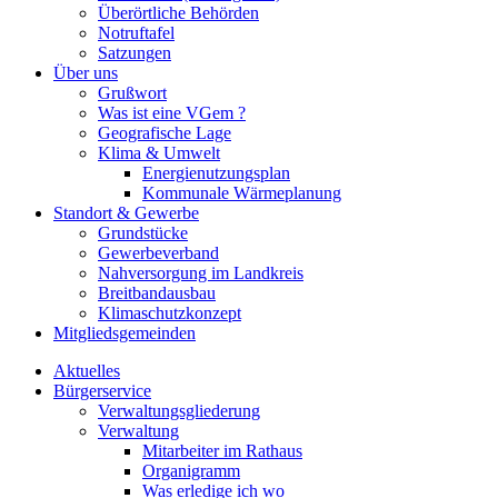
Überörtliche Behörden
Notruftafel
Satzungen
Über uns
Grußwort
Was ist eine VGem ?
Geografische Lage
Klima & Umwelt
Energienutzungsplan
Kommunale Wärmeplanung
Standort & Gewerbe
Grundstücke
Gewerbeverband
Nahversorgung im Landkreis
Breitbandausbau
Klimaschutzkonzept
Mitgliedsgemeinden
Aktuelles
Bürgerservice
Verwaltungsgliederung
Verwaltung
Mitarbeiter im Rathaus
Organigramm
Was erledige ich wo