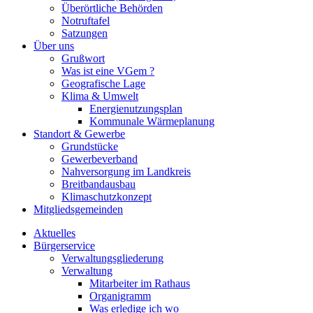
Überörtliche Behörden
Notruftafel
Satzungen
Über uns
Grußwort
Was ist eine VGem ?
Geografische Lage
Klima & Umwelt
Energienutzungsplan
Kommunale Wärmeplanung
Standort & Gewerbe
Grundstücke
Gewerbeverband
Nahversorgung im Landkreis
Breitbandausbau
Klimaschutzkonzept
Mitgliedsgemeinden
Aktuelles
Bürgerservice
Verwaltungsgliederung
Verwaltung
Mitarbeiter im Rathaus
Organigramm
Was erledige ich wo