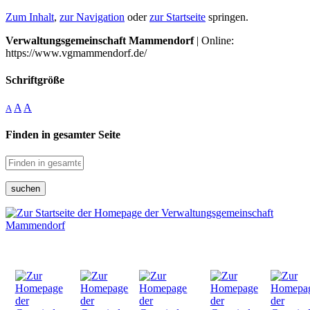
Zum Inhalt
,
zur Navigation
oder
zur Startseite
springen.
Verwaltungsgemeinschaft Mammendorf
| Online:
https://www.vgmammendorf.de/
Schriftgröße
A
A
A
Finden in gesamter Seite
suchen