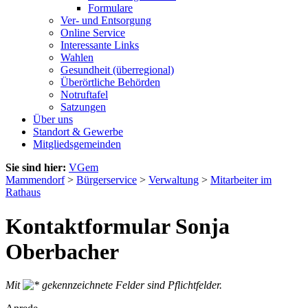
Formulare
Ver- und Entsorgung
Online Service
Interessante Links
Wahlen
Gesundheit (überregional)
Überörtliche Behörden
Notruftafel
Satzungen
Über uns
Standort & Gewerbe
Mitgliedsgemeinden
Sie sind hier:
VGem
Mammendorf
>
Bürgerservice
>
Verwaltung
>
Mitarbeiter im
Rathaus
Kontaktformular Sonja
Oberbacher
Mit
gekennzeichnete Felder sind Pflichtfelder.