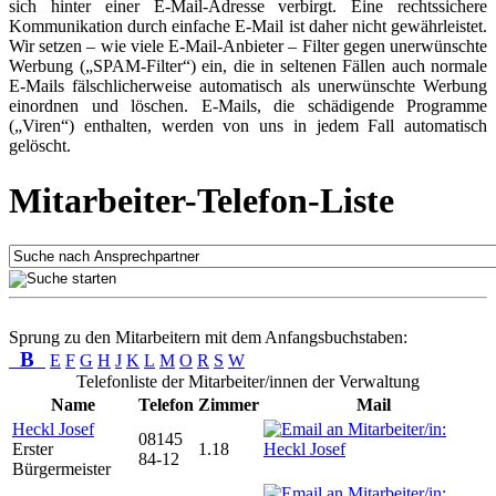
sich hinter einer E-Mail-Adresse verbirgt. Eine rechtssichere
Kommunikation durch einfache E-Mail ist daher nicht gewährleistet.
Wir setzen – wie viele E-Mail-Anbieter – Filter gegen unerwünschte
Werbung („SPAM-Filter“) ein, die in seltenen Fällen auch normale
E-Mails fälschlicherweise automatisch als unerwünschte Werbung
einordnen und löschen. E-Mails, die schädigende Programme
(„Viren“) enthalten, werden von uns in jedem Fall automatisch
gelöscht.
Mitarbeiter-Telefon-Liste
Sprung zu den Mitarbeitern mit dem Anfangsbuchstaben:
B
E
F
G
H
J
K
L
M
O
R
S
W
Telefonliste der Mitarbeiter/innen der Verwaltung
Name
Telefon
Zimmer
Mail
Heckl Josef
08145
Erster
1.18
84-12
Bürgermeister