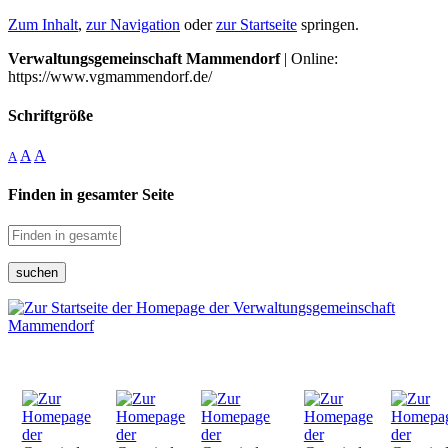
Zum Inhalt
,
zur Navigation
oder
zur Startseite
springen.
Verwaltungsgemeinschaft Mammendorf
| Online:
https://www.vgmammendorf.de/
Schriftgröße
A
A
A
Finden in gesamter Seite
suchen