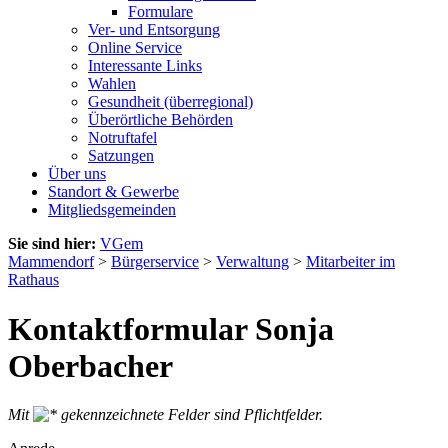
Formulare
Ver- und Entsorgung
Online Service
Interessante Links
Wahlen
Gesundheit (überregional)
Überörtliche Behörden
Notruftafel
Satzungen
Über uns
Standort & Gewerbe
Mitgliedsgemeinden
Sie sind hier:
VGem
Mammendorf
>
Bürgerservice
>
Verwaltung
>
Mitarbeiter im
Rathaus
Kontaktformular Sonja
Oberbacher
Mit
gekennzeichnete Felder sind Pflichtfelder.