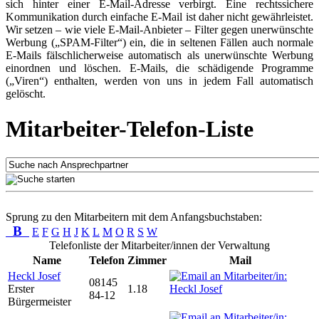
sich hinter einer E-Mail-Adresse verbirgt. Eine rechtssichere
Kommunikation durch einfache E-Mail ist daher nicht gewährleistet.
Wir setzen – wie viele E-Mail-Anbieter – Filter gegen unerwünschte
Werbung („SPAM-Filter“) ein, die in seltenen Fällen auch normale
E-Mails fälschlicherweise automatisch als unerwünschte Werbung
einordnen und löschen. E-Mails, die schädigende Programme
(„Viren“) enthalten, werden von uns in jedem Fall automatisch
gelöscht.
Mitarbeiter-Telefon-Liste
Sprung zu den Mitarbeitern mit dem Anfangsbuchstaben:
B
E
F
G
H
J
K
L
M
O
R
S
W
Telefonliste der Mitarbeiter/innen der Verwaltung
Name
Telefon
Zimmer
Mail
Heckl Josef
08145
Erster
1.18
84-12
Bürgermeister