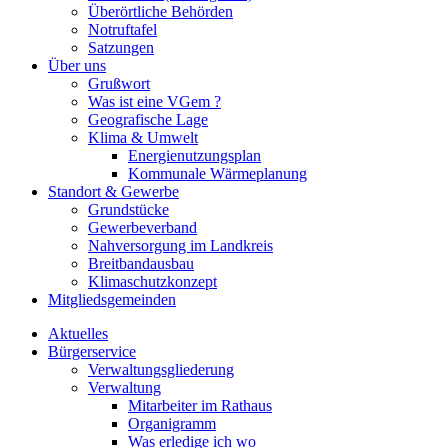
Überörtliche Behörden
Notruftafel
Satzungen
Über uns
Grußwort
Was ist eine VGem ?
Geografische Lage
Klima & Umwelt
Energienutzungsplan
Kommunale Wärmeplanung
Standort & Gewerbe
Grundstücke
Gewerbeverband
Nahversorgung im Landkreis
Breitbandausbau
Klimaschutzkonzept
Mitgliedsgemeinden
Aktuelles
Bürgerservice
Verwaltungsgliederung
Verwaltung
Mitarbeiter im Rathaus
Organigramm
Was erledige ich wo