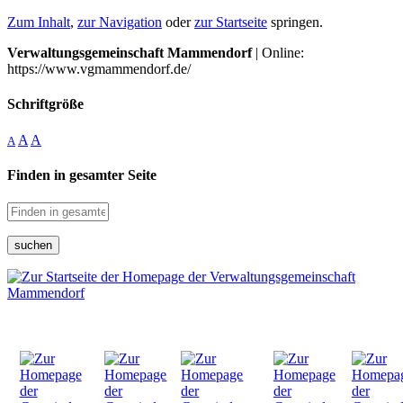
Zum Inhalt
,
zur Navigation
oder
zur Startseite
springen.
Verwaltungsgemeinschaft Mammendorf
| Online:
https://www.vgmammendorf.de/
Schriftgröße
A
A
A
Finden in gesamter Seite
suchen