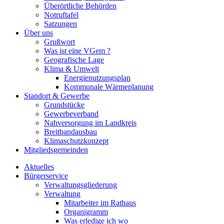
Überörtliche Behörden
Notruftafel
Satzungen
Über uns
Grußwort
Was ist eine VGem ?
Geografische Lage
Klima & Umwelt
Energienutzungsplan
Kommunale Wärmeplanung
Standort & Gewerbe
Grundstücke
Gewerbeverband
Nahversorgung im Landkreis
Breitbandausbau
Klimaschutzkonzept
Mitgliedsgemeinden
Aktuelles
Bürgerservice
Verwaltungsgliederung
Verwaltung
Mitarbeiter im Rathaus
Organigramm
Was erledige ich wo