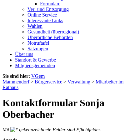
Formulare
Ver- und Entsorgung
Online Service
Interessante Links
Wahlen
Gesundheit (überregional)
Überörtliche Behörden
Notruftafel
Satzungen
Über uns
Standort & Gewerbe
Mitgliedsgemeinden
Sie sind hier:
VGem
Mammendorf
>
Bürgerservice
>
Verwaltung
>
Mitarbeiter im
Rathaus
Kontaktformular Sonja
Oberbacher
Mit
gekennzeichnete Felder sind Pflichtfelder.