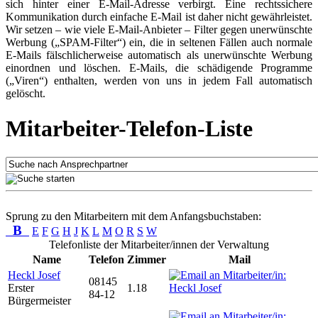
sich hinter einer E-Mail-Adresse verbirgt. Eine rechtssichere
Kommunikation durch einfache E-Mail ist daher nicht gewährleistet.
Wir setzen – wie viele E-Mail-Anbieter – Filter gegen unerwünschte
Werbung („SPAM-Filter“) ein, die in seltenen Fällen auch normale
E-Mails fälschlicherweise automatisch als unerwünschte Werbung
einordnen und löschen. E-Mails, die schädigende Programme
(„Viren“) enthalten, werden von uns in jedem Fall automatisch
gelöscht.
Mitarbeiter-Telefon-Liste
Sprung zu den Mitarbeitern mit dem Anfangsbuchstaben:
B
E
F
G
H
J
K
L
M
O
R
S
W
Telefonliste der Mitarbeiter/innen der Verwaltung
Name
Telefon
Zimmer
Mail
Heckl Josef
08145
Erster
1.18
84-12
Bürgermeister