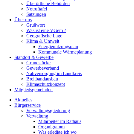
Überörtliche Behörden
Notruftafel
Satzungen
Über uns
Grußwort
Was ist eine VGem ?
Geografische Lage
Klima & Umwelt
Energienutzungsplan
Kommunale Wärmeplanung
Standort & Gewerbe
Grundstücke
Gewerbeverband
Nahversorgung im Landkreis
Breitbandausbau
Klimaschutzkonzept
Mitgliedsgemeinden
Aktuelles
Bürgerservice
Verwaltungsgliederung
Verwaltung
Mitarbeiter im Rathaus
Organigramm
Was erledige ich wo