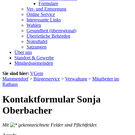
Formulare
Ver- und Entsorgung
Online Service
Interessante Links
Wahlen
Gesundheit (überregional)
Überörtliche Behörden
Notruftafel
Satzungen
Über uns
Standort & Gewerbe
Mitgliedsgemeinden
Sie sind hier:
VGem
Mammendorf
>
Bürgerservice
>
Verwaltung
>
Mitarbeiter im
Rathaus
Kontaktformular Sonja
Oberbacher
Mit
gekennzeichnete Felder sind Pflichtfelder.