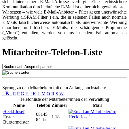
sich hinter einer E-Mail-Adresse verbirgt. Eine rechtssichere
Kommunikation durch einfache E-Mail ist daher nicht gewährleistet.
Wir setzen – wie viele E-Mail-Anbieter – Filter gegen unerwünschte
Werbung („SPAM-Filter“) ein, die in seltenen Fällen auch normale
E-Mails fälschlicherweise automatisch als unerwünschte Werbung
einordnen und löschen. E-Mails, die schädigende Programme
(„Viren“) enthalten, werden von uns in jedem Fall automatisch
gelöscht.
Mitarbeiter-Telefon-Liste
Sprung zu den Mitarbeitern mit dem Anfangsbuchstaben:
B
E
F
G
H
J
K
L
M
O
R
S
W
Telefonliste der Mitarbeiter/innen der Verwaltung
Name
Telefon
Zimmer
Mail
Heckl Josef
08145
Erster
1.18
84-12
Bürgermeister