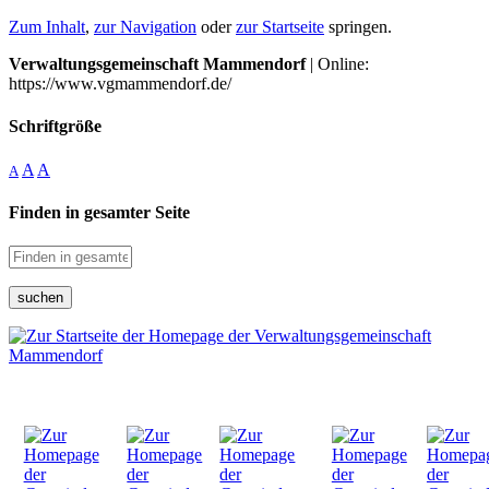
Zum Inhalt
,
zur Navigation
oder
zur Startseite
springen.
Verwaltungsgemeinschaft Mammendorf
| Online:
https://www.vgmammendorf.de/
Schriftgröße
A
A
A
Finden in gesamter Seite
suchen