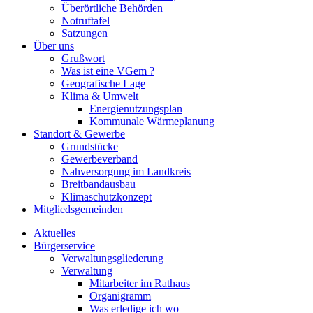
Überörtliche Behörden
Notruftafel
Satzungen
Über uns
Grußwort
Was ist eine VGem ?
Geografische Lage
Klima & Umwelt
Energienutzungsplan
Kommunale Wärmeplanung
Standort & Gewerbe
Grundstücke
Gewerbeverband
Nahversorgung im Landkreis
Breitbandausbau
Klimaschutzkonzept
Mitgliedsgemeinden
Aktuelles
Bürgerservice
Verwaltungsgliederung
Verwaltung
Mitarbeiter im Rathaus
Organigramm
Was erledige ich wo