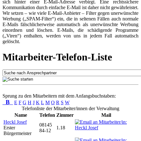
sich hinter einer E-Mail-Adresse verbirgt. Eine rechtssichere
Kommunikation durch einfache E-Mail ist daher nicht gewährleistet.
Wir setzen – wie viele E-Mail-Anbieter – Filter gegen unerwünschte
Werbung („SPAM-Filter“) ein, die in seltenen Fällen auch normale
E-Mails fälschlicherweise automatisch als unerwünschte Werbung
einordnen und löschen. E-Mails, die schädigende Programme
(„Viren“) enthalten, werden von uns in jedem Fall automatisch
gelöscht.
Mitarbeiter-Telefon-Liste
Sprung zu den Mitarbeitern mit dem Anfangsbuchstaben:
B
E
F
G
H
J
K
L
M
O
R
S
W
Telefonliste der Mitarbeiter/innen der Verwaltung
Name
Telefon
Zimmer
Mail
Heckl Josef
08145
Erster
1.18
84-12
Bürgermeister