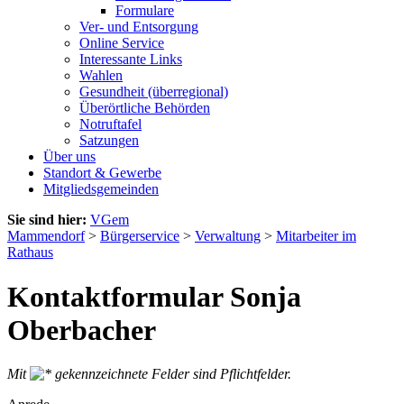
Formulare
Ver- und Entsorgung
Online Service
Interessante Links
Wahlen
Gesundheit (überregional)
Überörtliche Behörden
Notruftafel
Satzungen
Über uns
Standort & Gewerbe
Mitgliedsgemeinden
Sie sind hier:
VGem
Mammendorf
>
Bürgerservice
>
Verwaltung
>
Mitarbeiter im
Rathaus
Kontaktformular Sonja
Oberbacher
Mit
gekennzeichnete Felder sind Pflichtfelder.