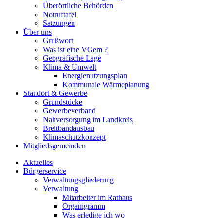
Überörtliche Behörden
Notruftafel
Satzungen
Über uns
Grußwort
Was ist eine VGem ?
Geografische Lage
Klima & Umwelt
Energienutzungsplan
Kommunale Wärmeplanung
Standort & Gewerbe
Grundstücke
Gewerbeverband
Nahversorgung im Landkreis
Breitbandausbau
Klimaschutzkonzept
Mitgliedsgemeinden
Aktuelles
Bürgerservice
Verwaltungsgliederung
Verwaltung
Mitarbeiter im Rathaus
Organigramm
Was erledige ich wo