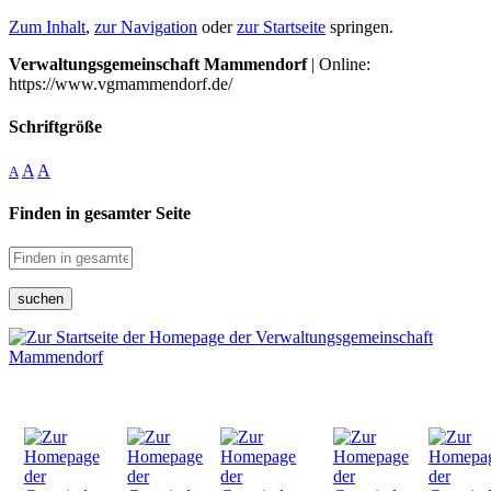
Zum Inhalt
,
zur Navigation
oder
zur Startseite
springen.
Verwaltungsgemeinschaft Mammendorf
| Online:
https://www.vgmammendorf.de/
Schriftgröße
A
A
A
Finden in gesamter Seite
suchen