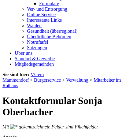
Formulare
Ver- und Entsorgung
Online Service
Interessante Links
Wahlen
Gesundheit (überregional)
Überörtliche Behörden
Notruftafel
Satzungen
Über uns
Standort & Gewerbe
Mitgliedsgemeinden
Sie sind hier:
VGem
Mammendorf
>
Bürgerservice
>
Verwaltung
>
Mitarbeiter im
Rathaus
Kontaktformular Sonja
Oberbacher
Mit
gekennzeichnete Felder sind Pflichtfelder.