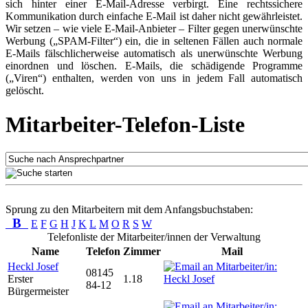
sich hinter einer E-Mail-Adresse verbirgt. Eine rechtssichere
Kommunikation durch einfache E-Mail ist daher nicht gewährleistet.
Wir setzen – wie viele E-Mail-Anbieter – Filter gegen unerwünschte
Werbung („SPAM-Filter“) ein, die in seltenen Fällen auch normale
E-Mails fälschlicherweise automatisch als unerwünschte Werbung
einordnen und löschen. E-Mails, die schädigende Programme
(„Viren“) enthalten, werden von uns in jedem Fall automatisch
gelöscht.
Mitarbeiter-Telefon-Liste
Sprung zu den Mitarbeitern mit dem Anfangsbuchstaben:
B
E
F
G
H
J
K
L
M
O
R
S
W
Telefonliste der Mitarbeiter/innen der Verwaltung
Name
Telefon
Zimmer
Mail
Heckl Josef
08145
Erster
1.18
84-12
Bürgermeister