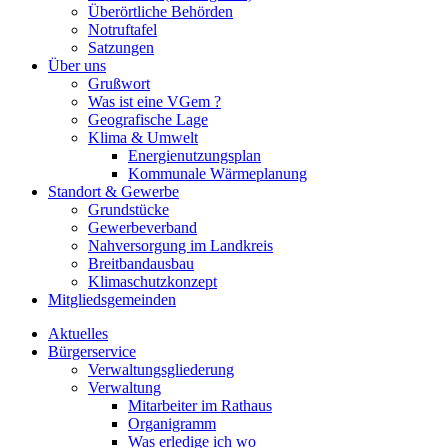
Überörtliche Behörden
Notruftafel
Satzungen
Über uns
Grußwort
Was ist eine VGem ?
Geografische Lage
Klima & Umwelt
Energienutzungsplan
Kommunale Wärmeplanung
Standort & Gewerbe
Grundstücke
Gewerbeverband
Nahversorgung im Landkreis
Breitbandausbau
Klimaschutzkonzept
Mitgliedsgemeinden
Aktuelles
Bürgerservice
Verwaltungsgliederung
Verwaltung
Mitarbeiter im Rathaus
Organigramm
Was erledige ich wo