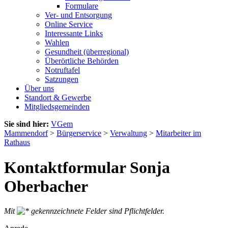
Formulare
Ver- und Entsorgung
Online Service
Interessante Links
Wahlen
Gesundheit (überregional)
Überörtliche Behörden
Notruftafel
Satzungen
Über uns
Standort & Gewerbe
Mitgliedsgemeinden
Sie sind hier:
VGem
Mammendorf
>
Bürgerservice
>
Verwaltung
>
Mitarbeiter im
Rathaus
Kontaktformular Sonja
Oberbacher
Mit
gekennzeichnete Felder sind Pflichtfelder.