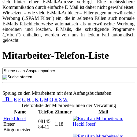
sich hinter einer E-Mail-Adresse verbirgt. Eine rechtssichere
Kommunikation durch einfache E-Mail ist daher nicht gewährleistet.
Wir setzen – wie viele E-Mail-Anbieter – Filter gegen unerwünschte
Werbung („SPAM-Filter“) ein, die in seltenen Fällen auch normale
E-Mails fälschlicherweise automatisch als unerwünschte Werbung
einordnen und löschen. E-Mails, die schädigende Programme
(„Viren“) enthalten, werden von uns in jedem Fall automatisch
gelöscht.
Mitarbeiter-Telefon-Liste
Sprung zu den Mitarbeitern mit dem Anfangsbuchstaben:
B
E
F
G
H
J
K
L
M
O
R
S
W
Telefonliste der Mitarbeiter/innen der Verwaltung
Name
Telefon
Zimmer
Mail
Heckl Josef
08145
Erster
1.18
84-12
Bürgermeister