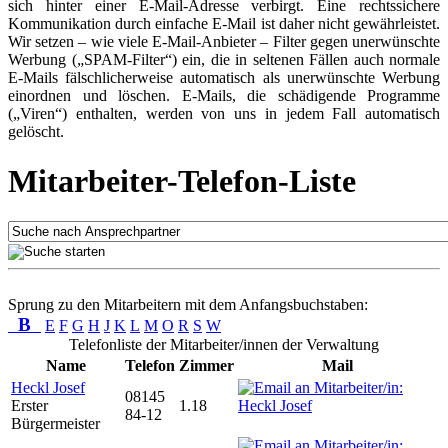
sich hinter einer E-Mail-Adresse verbirgt. Eine rechtssichere
Kommunikation durch einfache E-Mail ist daher nicht gewährleistet.
Wir setzen – wie viele E-Mail-Anbieter – Filter gegen unerwünschte
Werbung („SPAM-Filter“) ein, die in seltenen Fällen auch normale
E-Mails fälschlicherweise automatisch als unerwünschte Werbung
einordnen und löschen. E-Mails, die schädigende Programme
(„Viren“) enthalten, werden von uns in jedem Fall automatisch
gelöscht.
Mitarbeiter-Telefon-Liste
Sprung zu den Mitarbeitern mit dem Anfangsbuchstaben:
B
E
F
G
H
J
K
L
M
O
R
S
W
Telefonliste der Mitarbeiter/innen der Verwaltung
Name
Telefon
Zimmer
Mail
Heckl Josef
08145
Erster
1.18
84-12
Bürgermeister