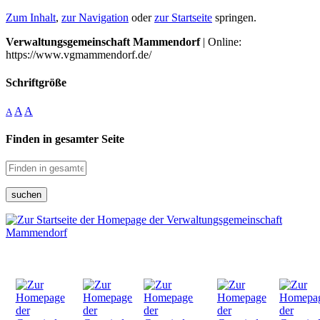
Zum Inhalt
,
zur Navigation
oder
zur Startseite
springen.
Verwaltungsgemeinschaft Mammendorf
| Online:
https://www.vgmammendorf.de/
Schriftgröße
A
A
A
Finden in gesamter Seite
suchen