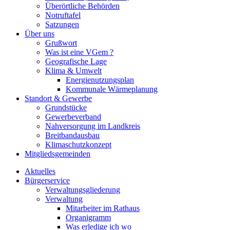
Überörtliche Behörden
Notruftafel
Satzungen
Über uns
Grußwort
Was ist eine VGem ?
Geografische Lage
Klima & Umwelt
Energienutzungsplan
Kommunale Wärmeplanung
Standort & Gewerbe
Grundstücke
Gewerbeverband
Nahversorgung im Landkreis
Breitbandausbau
Klimaschutzkonzept
Mitgliedsgemeinden
Aktuelles
Bürgerservice
Verwaltungsgliederung
Verwaltung
Mitarbeiter im Rathaus
Organigramm
Was erledige ich wo