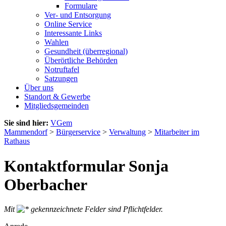
Formulare
Ver- und Entsorgung
Online Service
Interessante Links
Wahlen
Gesundheit (überregional)
Überörtliche Behörden
Notruftafel
Satzungen
Über uns
Standort & Gewerbe
Mitgliedsgemeinden
Sie sind hier:
VGem
Mammendorf
>
Bürgerservice
>
Verwaltung
>
Mitarbeiter im
Rathaus
Kontaktformular Sonja
Oberbacher
Mit
gekennzeichnete Felder sind Pflichtfelder.