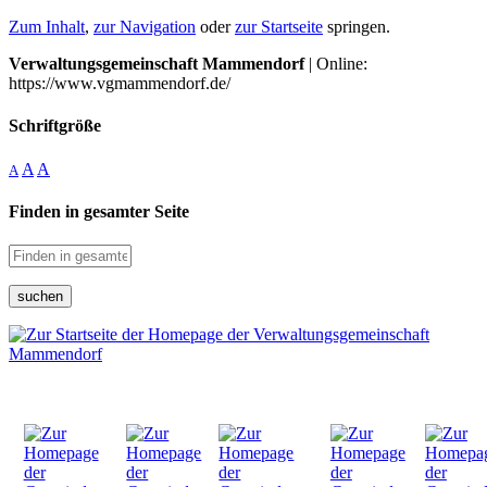
Zum Inhalt
,
zur Navigation
oder
zur Startseite
springen.
Verwaltungsgemeinschaft Mammendorf
| Online:
https://www.vgmammendorf.de/
Schriftgröße
A
A
A
Finden in gesamter Seite
suchen