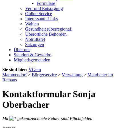
Formulare
Ver- und Entsorgung
Online Service
Interessante Links
Wahlen
Gesundheit (überregional)
Überörtliche Behörden
Notruftafel
Satzungen
Über uns
Standort & Gewerbe
Mitgliedsgemeinden
Sie sind hier:
VGem
Mammendorf
>
Bürgerservice
>
Verwaltung
>
Mitarbeiter im
Rathaus
Kontaktformular Sonja
Oberbacher
Mit
gekennzeichnete Felder sind Pflichtfelder.