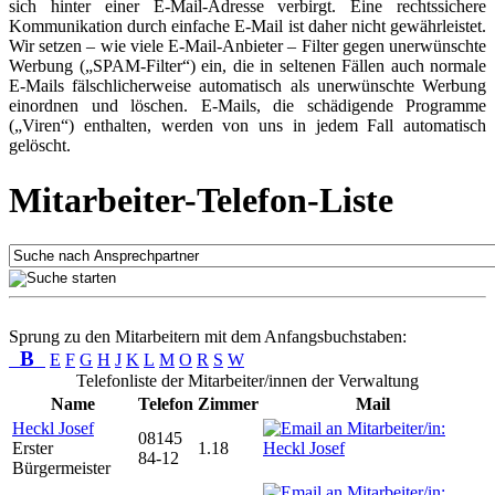
sich hinter einer E-Mail-Adresse verbirgt. Eine rechtssichere
Kommunikation durch einfache E-Mail ist daher nicht gewährleistet.
Wir setzen – wie viele E-Mail-Anbieter – Filter gegen unerwünschte
Werbung („SPAM-Filter“) ein, die in seltenen Fällen auch normale
E-Mails fälschlicherweise automatisch als unerwünschte Werbung
einordnen und löschen. E-Mails, die schädigende Programme
(„Viren“) enthalten, werden von uns in jedem Fall automatisch
gelöscht.
Mitarbeiter-Telefon-Liste
Sprung zu den Mitarbeitern mit dem Anfangsbuchstaben:
B
E
F
G
H
J
K
L
M
O
R
S
W
Telefonliste der Mitarbeiter/innen der Verwaltung
Name
Telefon
Zimmer
Mail
Heckl Josef
08145
Erster
1.18
84-12
Bürgermeister