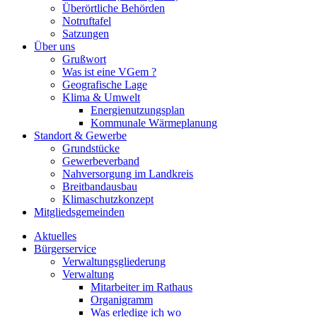
Überörtliche Behörden
Notruftafel
Satzungen
Über uns
Grußwort
Was ist eine VGem ?
Geografische Lage
Klima & Umwelt
Energienutzungsplan
Kommunale Wärmeplanung
Standort & Gewerbe
Grundstücke
Gewerbeverband
Nahversorgung im Landkreis
Breitbandausbau
Klimaschutzkonzept
Mitgliedsgemeinden
Aktuelles
Bürgerservice
Verwaltungsgliederung
Verwaltung
Mitarbeiter im Rathaus
Organigramm
Was erledige ich wo