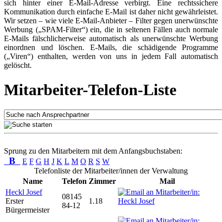
sich hinter einer E-Mail-Adresse verbirgt. Eine rechtssichere
Kommunikation durch einfache E-Mail ist daher nicht gewährleistet.
Wir setzen – wie viele E-Mail-Anbieter – Filter gegen unerwünschte
Werbung („SPAM-Filter“) ein, die in seltenen Fällen auch normale
E-Mails fälschlicherweise automatisch als unerwünschte Werbung
einordnen und löschen. E-Mails, die schädigende Programme
(„Viren“) enthalten, werden von uns in jedem Fall automatisch
gelöscht.
Mitarbeiter-Telefon-Liste
Sprung zu den Mitarbeitern mit dem Anfangsbuchstaben:
B
E
F
G
H
J
K
L
M
O
R
S
W
Telefonliste der Mitarbeiter/innen der Verwaltung
Name
Telefon
Zimmer
Mail
Heckl Josef
08145
Erster
1.18
84-12
Bürgermeister