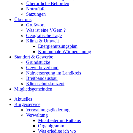
Überörtliche Behörden
Notruftafel
Satzungen
Über uns
Grußwort
Was ist eine VGem ?
Geografische Lage
Klima & Umwelt
Energienutzungsplan
Kommunale Wärmeplanung
Standort & Gewerbe
Grundstücke
Gewerbeverband
Nahversorgung im Landkreis
Breitbandausbau
Klimaschutzkonzept
Mitgliedsgemeinden
Aktuelles
Bürgerservice
Verwaltungsgliederung
Verwaltung
Mitarbeiter im Rathaus
Organigramm
Was erledige ich wo