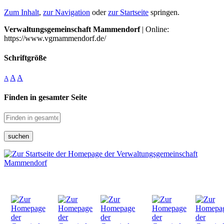
Zum Inhalt
,
zur Navigation
oder
zur Startseite
springen.
Verwaltungsgemeinschaft Mammendorf
| Online:
https://www.vgmammendorf.de/
Schriftgröße
A
A
A
Finden in gesamter Seite
suchen