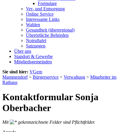
Formulare
Ver- und Entsorgung
Online Service
Interessante Links
Wahlen
Gesundheit (überregional)
Überörtliche Behörden
Notruftafel
Satzungen
Über uns
Standort & Gewerbe
Mitgliedsgemeinden
Sie sind hier:
VGem
Mammendorf
>
Bürgerservice
>
Verwaltung
>
Mitarbeiter im
Rathaus
Kontaktformular Sonja
Oberbacher
Mit
gekennzeichnete Felder sind Pflichtfelder.