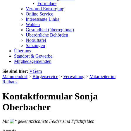
Formulare
Ver- und Entsorgung
Online Service
Interessante Links
Wahlen
Gesundheit (überregional)
Überörtliche Behörden
Notruftafel
Satzungen
Über uns
Standort & Gewerbe
Mitgliedsgemeinden
Sie sind hier:
VGem
Mammendorf
>
Bürgerservice
>
Verwaltung
>
Mitarbeiter im
Rathaus
Kontaktformular Sonja
Oberbacher
Mit
gekennzeichnete Felder sind Pflichtfelder.