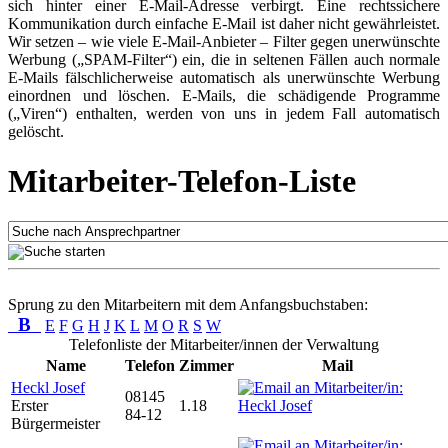
sich hinter einer E-Mail-Adresse verbirgt. Eine rechtssichere
Kommunikation durch einfache E-Mail ist daher nicht gewährleistet.
Wir setzen – wie viele E-Mail-Anbieter – Filter gegen unerwünschte
Werbung („SPAM-Filter“) ein, die in seltenen Fällen auch normale
E-Mails fälschlicherweise automatisch als unerwünschte Werbung
einordnen und löschen. E-Mails, die schädigende Programme
(„Viren“) enthalten, werden von uns in jedem Fall automatisch
gelöscht.
Mitarbeiter-Telefon-Liste
Sprung zu den Mitarbeitern mit dem Anfangsbuchstaben:
B
E
F
G
H
J
K
L
M
O
R
S
W
Telefonliste der Mitarbeiter/innen der Verwaltung
Name
Telefon
Zimmer
Mail
Heckl Josef
08145
Erster
1.18
84-12
Bürgermeister