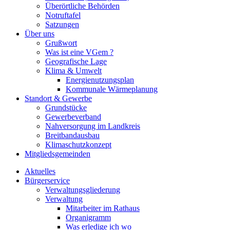
Überörtliche Behörden
Notruftafel
Satzungen
Über uns
Grußwort
Was ist eine VGem ?
Geografische Lage
Klima & Umwelt
Energienutzungsplan
Kommunale Wärmeplanung
Standort & Gewerbe
Grundstücke
Gewerbeverband
Nahversorgung im Landkreis
Breitbandausbau
Klimaschutzkonzept
Mitgliedsgemeinden
Aktuelles
Bürgerservice
Verwaltungsgliederung
Verwaltung
Mitarbeiter im Rathaus
Organigramm
Was erledige ich wo