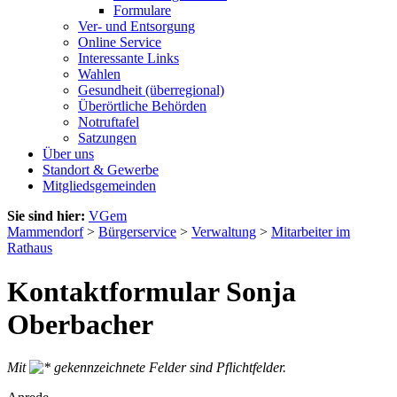
Formulare
Ver- und Entsorgung
Online Service
Interessante Links
Wahlen
Gesundheit (überregional)
Überörtliche Behörden
Notruftafel
Satzungen
Über uns
Standort & Gewerbe
Mitgliedsgemeinden
Sie sind hier:
VGem
Mammendorf
>
Bürgerservice
>
Verwaltung
>
Mitarbeiter im
Rathaus
Kontaktformular Sonja
Oberbacher
Mit
gekennzeichnete Felder sind Pflichtfelder.