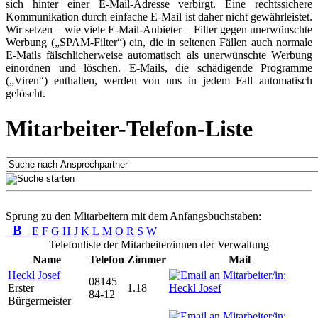
sich hinter einer E-Mail-Adresse verbirgt. Eine rechtssichere
Kommunikation durch einfache E-Mail ist daher nicht gewährleistet.
Wir setzen – wie viele E-Mail-Anbieter – Filter gegen unerwünschte
Werbung („SPAM-Filter“) ein, die in seltenen Fällen auch normale
E-Mails fälschlicherweise automatisch als unerwünschte Werbung
einordnen und löschen. E-Mails, die schädigende Programme
(„Viren“) enthalten, werden von uns in jedem Fall automatisch
gelöscht.
Mitarbeiter-Telefon-Liste
Sprung zu den Mitarbeitern mit dem Anfangsbuchstaben:
B
E
F
G
H
J
K
L
M
O
R
S
W
Telefonliste der Mitarbeiter/innen der Verwaltung
Name
Telefon
Zimmer
Mail
Heckl Josef
08145
Erster
1.18
84-12
Bürgermeister