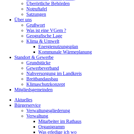
Überörtliche Behörden
Notruftafel
Satzungen
Über uns
Grußwort
Was ist eine VGem ?
Geografische Lage
Klima & Umwelt
Energienutzungsplan
Kommunale Wärmeplanung
Standort & Gewerbe
Grundstücke
Gewerbeverband
Nahversorgung im Landkreis
Breitbandausbau
Klimaschutzkonzept
Mitgliedsgemeinden
Aktuelles
Bürgerservice
Verwaltungsgliederung
Verwaltung
Mitarbeiter im Rathaus
Organigramm
Was erledige ich wo