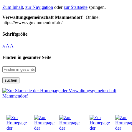
Zum Inhalt
,
zur Navigation
oder
zur Startseite
springen.
Verwaltungsgemeinschaft Mammendorf
| Online:
https://www.vgmammendorf.de/
Schriftgröße
A
A
A
Finden in gesamter Seite
suchen