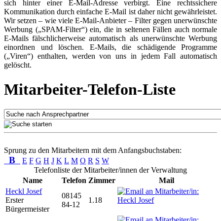
sich hinter einer E-Mail-Adresse verbirgt. Eine rechtssichere
Kommunikation durch einfache E-Mail ist daher nicht gewährleistet.
Wir setzen – wie viele E-Mail-Anbieter – Filter gegen unerwünschte
Werbung („SPAM-Filter“) ein, die in seltenen Fällen auch normale
E-Mails fälschlicherweise automatisch als unerwünschte Werbung
einordnen und löschen. E-Mails, die schädigende Programme
(„Viren“) enthalten, werden von uns in jedem Fall automatisch
gelöscht.
Mitarbeiter-Telefon-Liste
Sprung zu den Mitarbeitern mit dem Anfangsbuchstaben:
B
E
F
G
H
J
K
L
M
O
R
S
W
Telefonliste der Mitarbeiter/innen der Verwaltung
Name
Telefon
Zimmer
Mail
Heckl Josef
08145
Erster
1.18
84-12
Bürgermeister