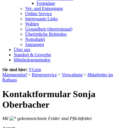
Formulare
Ver- und Entsorgung
Online Service
Interessante Links
Wahlen
Gesundheit (überregional)
Überörtliche Behörden
Notruftafel
Satzungen
Über uns
Standort & Gewerbe
Mitgliedsgemeinden
Sie sind hier:
VGem
Mammendorf
>
Bürgerservice
>
Verwaltung
>
Mitarbeiter im
Rathaus
Kontaktformular Sonja
Oberbacher
Mit
gekennzeichnete Felder sind Pflichtfelder.