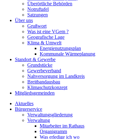
Überörtliche Behörden
Notruftafel
Satzungen
Über uns
Grußwort
Was ist eine VGem ?
Geografische Lage
Klima & Umwelt
Energienutzungsplan
Kommunale Wärmeplanung
Standort & Gewerbe
Grundstücke
Gewerbeverband
Nahversorgung im Landkreis
Breitbandausbau
Klimaschutzkonzept
Mitgliedsgemeinden
Aktuelles
Bürgerservice
Verwaltungsgliederung
Verwaltung
Mitarbeiter im Rathaus
Organigramm
Was erledige ich wo