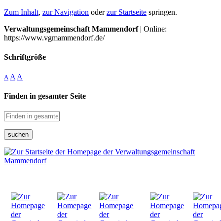
Zum Inhalt
,
zur Navigation
oder
zur Startseite
springen.
Verwaltungsgemeinschaft Mammendorf
| Online:
https://www.vgmammendorf.de/
Schriftgröße
A
A
A
Finden in gesamter Seite
suchen