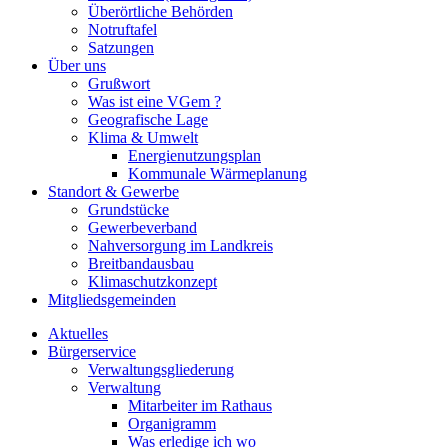
Überörtliche Behörden
Notruftafel
Satzungen
Über uns
Grußwort
Was ist eine VGem ?
Geografische Lage
Klima & Umwelt
Energienutzungsplan
Kommunale Wärmeplanung
Standort & Gewerbe
Grundstücke
Gewerbeverband
Nahversorgung im Landkreis
Breitbandausbau
Klimaschutzkonzept
Mitgliedsgemeinden
Aktuelles
Bürgerservice
Verwaltungsgliederung
Verwaltung
Mitarbeiter im Rathaus
Organigramm
Was erledige ich wo