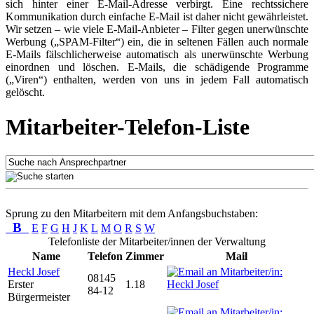
sich hinter einer E-Mail-Adresse verbirgt. Eine rechtssichere
Kommunikation durch einfache E-Mail ist daher nicht gewährleistet.
Wir setzen – wie viele E-Mail-Anbieter – Filter gegen unerwünschte
Werbung („SPAM-Filter“) ein, die in seltenen Fällen auch normale
E-Mails fälschlicherweise automatisch als unerwünschte Werbung
einordnen und löschen. E-Mails, die schädigende Programme
(„Viren“) enthalten, werden von uns in jedem Fall automatisch
gelöscht.
Mitarbeiter-Telefon-Liste
Sprung zu den Mitarbeitern mit dem Anfangsbuchstaben:
B
E
F
G
H
J
K
L
M
O
R
S
W
Telefonliste der Mitarbeiter/innen der Verwaltung
Name
Telefon
Zimmer
Mail
Heckl Josef
08145
Erster
1.18
84-12
Bürgermeister