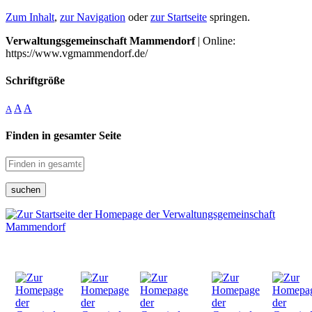
Zum Inhalt
,
zur Navigation
oder
zur Startseite
springen.
Verwaltungsgemeinschaft Mammendorf
| Online:
https://www.vgmammendorf.de/
Schriftgröße
A
A
A
Finden in gesamter Seite
suchen