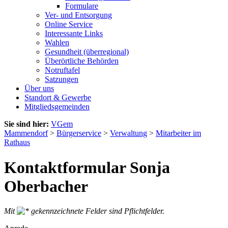
Formulare
Ver- und Entsorgung
Online Service
Interessante Links
Wahlen
Gesundheit (überregional)
Überörtliche Behörden
Notruftafel
Satzungen
Über uns
Standort & Gewerbe
Mitgliedsgemeinden
Sie sind hier:
VGem
Mammendorf
>
Bürgerservice
>
Verwaltung
>
Mitarbeiter im
Rathaus
Kontaktformular Sonja
Oberbacher
Mit
gekennzeichnete Felder sind Pflichtfelder.