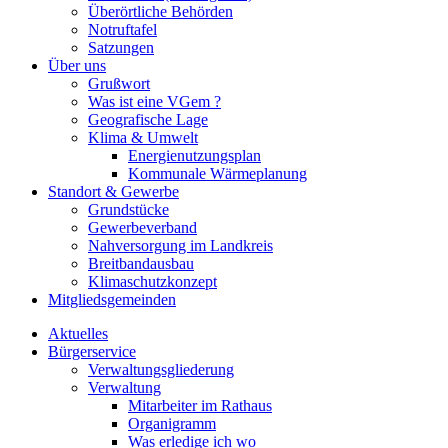
Überörtliche Behörden
Notruftafel
Satzungen
Über uns
Grußwort
Was ist eine VGem ?
Geografische Lage
Klima & Umwelt
Energienutzungsplan
Kommunale Wärmeplanung
Standort & Gewerbe
Grundstücke
Gewerbeverband
Nahversorgung im Landkreis
Breitbandausbau
Klimaschutzkonzept
Mitgliedsgemeinden
Aktuelles
Bürgerservice
Verwaltungsgliederung
Verwaltung
Mitarbeiter im Rathaus
Organigramm
Was erledige ich wo