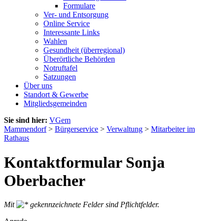
Formulare
Ver- und Entsorgung
Online Service
Interessante Links
Wahlen
Gesundheit (überregional)
Überörtliche Behörden
Notruftafel
Satzungen
Über uns
Standort & Gewerbe
Mitgliedsgemeinden
Sie sind hier:
VGem
Mammendorf
>
Bürgerservice
>
Verwaltung
>
Mitarbeiter im
Rathaus
Kontaktformular Sonja
Oberbacher
Mit
gekennzeichnete Felder sind Pflichtfelder.