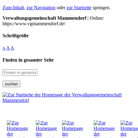
Zum Inhalt
,
zur Navigation
oder
zur Startseite
springen.
Verwaltungsgemeinschaft Mammendorf
| Online:
https://www.vgmammendorf.de/
Schriftgröße
A
A
A
Finden in gesamter Seite
suchen