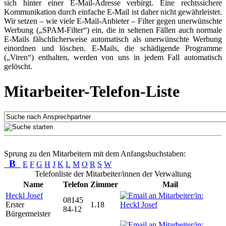
sich hinter einer E-Mail-Adresse verbirgt. Eine rechtssichere
Kommunikation durch einfache E-Mail ist daher nicht gewährleistet.
Wir setzen – wie viele E-Mail-Anbieter – Filter gegen unerwünschte
Werbung („SPAM-Filter“) ein, die in seltenen Fällen auch normale
E-Mails fälschlicherweise automatisch als unerwünschte Werbung
einordnen und löschen. E-Mails, die schädigende Programme
(„Viren“) enthalten, werden von uns in jedem Fall automatisch
gelöscht.
Mitarbeiter-Telefon-Liste
Sprung zu den Mitarbeitern mit dem Anfangsbuchstaben:
B
E
F
G
H
J
K
L
M
O
R
S
W
Telefonliste der Mitarbeiter/innen der Verwaltung
Name
Telefon
Zimmer
Mail
Heckl Josef
08145
Erster
1.18
84-12
Bürgermeister