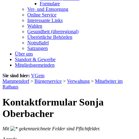
Formulare
Ver- und Entsorgung
Online Service
Interessante Links
Wahlen
Gesundheit (überregional)
Überörtliche Behörden
Notruftafel
Satzungen
Über uns
Standort & Gewerbe
Mitgliedsgemeinden
Sie sind hier:
VGem
Mammendorf
>
Bürgerservice
>
Verwaltung
>
Mitarbeiter im
Rathaus
Kontaktformular Sonja
Oberbacher
Mit
gekennzeichnete Felder sind Pflichtfelder.