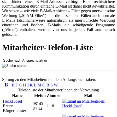
sich hinter einer E-Mail-Adresse verbirgt. Eine rechtssichere
Kommunikation durch einfache E-Mail ist daher nicht gewährleistet.
Wir setzen – wie viele E-Mail-Anbieter – Filter gegen unerwünschte
Werbung („SPAM-Filter“) ein, die in seltenen Fällen auch normale
E-Mails fälschlicherweise automatisch als unerwünschte Werbung
einordnen und löschen. E-Mails, die schädigende Programme
(„Viren“) enthalten, werden von uns in jedem Fall automatisch
gelöscht.
Mitarbeiter-Telefon-Liste
Sprung zu den Mitarbeitern mit dem Anfangsbuchstaben:
B
E
F
G
H
J
K
L
M
O
R
S
W
Telefonliste der Mitarbeiter/innen der Verwaltung
Name
Telefon
Zimmer
Mail
Heckl Josef
08145
Erster
1.18
84-12
Bürgermeister