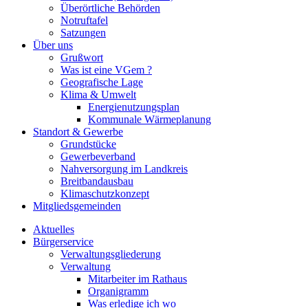
Überörtliche Behörden
Notruftafel
Satzungen
Über uns
Grußwort
Was ist eine VGem ?
Geografische Lage
Klima & Umwelt
Energienutzungsplan
Kommunale Wärmeplanung
Standort & Gewerbe
Grundstücke
Gewerbeverband
Nahversorgung im Landkreis
Breitbandausbau
Klimaschutzkonzept
Mitgliedsgemeinden
Aktuelles
Bürgerservice
Verwaltungsgliederung
Verwaltung
Mitarbeiter im Rathaus
Organigramm
Was erledige ich wo