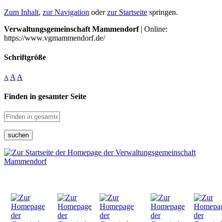
Zum Inhalt
,
zur Navigation
oder
zur Startseite
springen.
Verwaltungsgemeinschaft Mammendorf
| Online:
https://www.vgmammendorf.de/
Schriftgröße
A
A
A
Finden in gesamter Seite
suchen