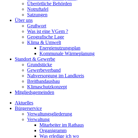
Überörtliche Behörden
Notruftafel
Satzungen
Über uns
Grußwort
Was ist eine VGem ?
Geografische Lage
Klima & Umwelt
Energienutzungsplan
Kommunale Wärmeplanung
Standort & Gewerbe
Grundstücke
Gewerbeverband
Nahversorgung im Landkreis
Breitbandausbau
Klimaschutzkonzept
Mitgliedsgemeinden
Aktuelles
Bürgerservice
Verwaltungsgliederung
Verwaltung
Mitarbeiter im Rathaus
Organigramm
Was erledige ich wo