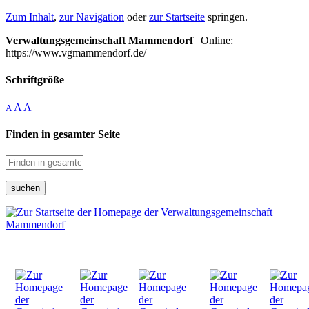
Zum Inhalt
,
zur Navigation
oder
zur Startseite
springen.
Verwaltungsgemeinschaft Mammendorf
| Online:
https://www.vgmammendorf.de/
Schriftgröße
A
A
A
Finden in gesamter Seite
suchen