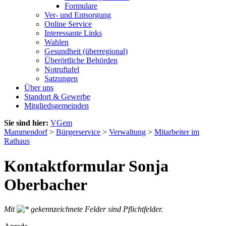
Formulare
Ver- und Entsorgung
Online Service
Interessante Links
Wahlen
Gesundheit (überregional)
Überörtliche Behörden
Notruftafel
Satzungen
Über uns
Standort & Gewerbe
Mitgliedsgemeinden
Sie sind hier:
VGem
Mammendorf
>
Bürgerservice
>
Verwaltung
>
Mitarbeiter im
Rathaus
Kontaktformular Sonja
Oberbacher
Mit
gekennzeichnete Felder sind Pflichtfelder.