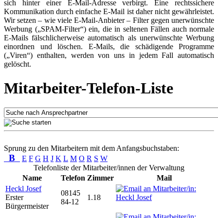
sich hinter einer E-Mail-Adresse verbirgt. Eine rechtssichere
Kommunikation durch einfache E-Mail ist daher nicht gewährleistet.
Wir setzen – wie viele E-Mail-Anbieter – Filter gegen unerwünschte
Werbung („SPAM-Filter“) ein, die in seltenen Fällen auch normale
E-Mails fälschlicherweise automatisch als unerwünschte Werbung
einordnen und löschen. E-Mails, die schädigende Programme
(„Viren“) enthalten, werden von uns in jedem Fall automatisch
gelöscht.
Mitarbeiter-Telefon-Liste
Sprung zu den Mitarbeitern mit dem Anfangsbuchstaben:
B
E
F
G
H
J
K
L
M
O
R
S
W
Telefonliste der Mitarbeiter/innen der Verwaltung
Name
Telefon
Zimmer
Mail
Heckl Josef
08145
Erster
1.18
84-12
Bürgermeister