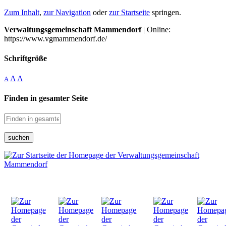
Zum Inhalt
,
zur Navigation
oder
zur Startseite
springen.
Verwaltungsgemeinschaft Mammendorf
| Online:
https://www.vgmammendorf.de/
Schriftgröße
A
A
A
Finden in gesamter Seite
suchen