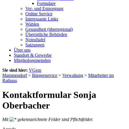
Formulare
Ver- und Entsorgung
Online Service
Interessante Links
Wahlen
Gesundheit (überregional)
Überörtliche Behörden
Notruftafel
Satzungen
Über uns
Standort & Gewerbe
Mitgliedsgemeinden
Sie sind hier:
VGem
Mammendorf
>
Bürgerservice
>
Verwaltung
>
Mitarbeiter im
Rathaus
Kontaktformular Sonja
Oberbacher
Mit
gekennzeichnete Felder sind Pflichtfelder.