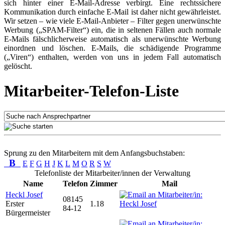
sich hinter einer E-Mail-Adresse verbirgt. Eine rechtssichere
Kommunikation durch einfache E-Mail ist daher nicht gewährleistet.
Wir setzen – wie viele E-Mail-Anbieter – Filter gegen unerwünschte
Werbung („SPAM-Filter“) ein, die in seltenen Fällen auch normale
E-Mails fälschlicherweise automatisch als unerwünschte Werbung
einordnen und löschen. E-Mails, die schädigende Programme
(„Viren“) enthalten, werden von uns in jedem Fall automatisch
gelöscht.
Mitarbeiter-Telefon-Liste
Sprung zu den Mitarbeitern mit dem Anfangsbuchstaben:
B
E
F
G
H
J
K
L
M
O
R
S
W
Telefonliste der Mitarbeiter/innen der Verwaltung
Name
Telefon
Zimmer
Mail
Heckl Josef
08145
Erster
1.18
84-12
Bürgermeister