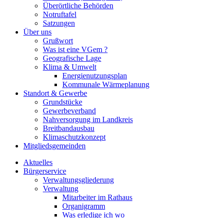
Überörtliche Behörden
Notruftafel
Satzungen
Über uns
Grußwort
Was ist eine VGem ?
Geografische Lage
Klima & Umwelt
Energienutzungsplan
Kommunale Wärmeplanung
Standort & Gewerbe
Grundstücke
Gewerbeverband
Nahversorgung im Landkreis
Breitbandausbau
Klimaschutzkonzept
Mitgliedsgemeinden
Aktuelles
Bürgerservice
Verwaltungsgliederung
Verwaltung
Mitarbeiter im Rathaus
Organigramm
Was erledige ich wo