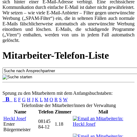
sich hinter einer E-Mail-Adresse verbirgt. Eine rechtssichere
Kommunikation durch einfache E-Mail ist daher nicht gewährleistet.
Wir setzen – wie viele E-Mail-Anbieter – Filter gegen unerwünschte
Werbung („SPAM-Filter“) ein, die in seltenen Fällen auch normale
E-Mails fälschlicherweise automatisch als unerwünschte Werbung
einordnen und löschen. E-Mails, die schädigende Programme
(„Viren“) enthalten, werden von uns in jedem Fall automatisch
gelöscht.
Mitarbeiter-Telefon-Liste
Sprung zu den Mitarbeitern mit dem Anfangsbuchstaben:
B
E
F
G
H
J
K
L
M
O
R
S
W
Telefonliste der Mitarbeiter/innen der Verwaltung
Name
Telefon
Zimmer
Mail
Heckl Josef
08145
Erster
1.18
84-12
Bürgermeister