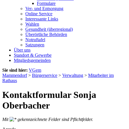
Formulare
Ver- und Entsorgung
Online Service
Interessante Links
Wahlen
Gesundheit (überregional)
Überörtliche Behörden
Notruftafel
Satzungen
Über uns
Standort & Gewerbe
Mitgliedsgemeinden
Sie sind hier:
VGem
Mammendorf
>
Bürgerservice
>
Verwaltung
>
Mitarbeiter im
Rathaus
Kontaktformular Sonja
Oberbacher
Mit
gekennzeichnete Felder sind Pflichtfelder.