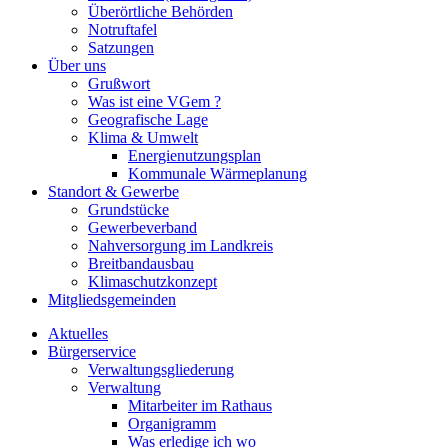
Überörtliche Behörden
Notruftafel
Satzungen
Über uns
Grußwort
Was ist eine VGem ?
Geografische Lage
Klima & Umwelt
Energienutzungsplan
Kommunale Wärmeplanung
Standort & Gewerbe
Grundstücke
Gewerbeverband
Nahversorgung im Landkreis
Breitbandausbau
Klimaschutzkonzept
Mitgliedsgemeinden
Aktuelles
Bürgerservice
Verwaltungsgliederung
Verwaltung
Mitarbeiter im Rathaus
Organigramm
Was erledige ich wo