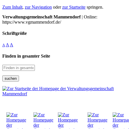
Zum Inhalt
,
zur Navigation
oder
zur Startseite
springen.
Verwaltungsgemeinschaft Mammendorf
| Online:
https://www.vgmammendorf.de/
Schriftgröße
A
A
A
Finden in gesamter Seite
suchen