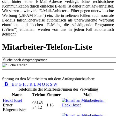
sich hinter einer E-Mail-Adresse verbirgt. Eine rechtssichere
Kommunikation durch einfache E-Mail ist daher nicht gewährleistet.
Wir setzen – wie viele E-Mail-Anbieter – Filter gegen unerwünschte
Werbung („SPAM-Filter“) ein, die in seltenen Fällen auch normale
E-Mails fälschlicherweise automatisch als unerwünschte Werbung
einordnen und löschen. E-Mails, die schädigende Programme
(„Viren“) enthalten, werden von uns in jedem Fall automatisch
gelöscht.
Mitarbeiter-Telefon-Liste
Sprung zu den Mitarbeitern mit dem Anfangsbuchstaben:
B
E
F
G
H
J
K
L
M
O
R
S
W
Telefonliste der Mitarbeiter/innen der Verwaltung
Name
Telefon
Zimmer
Mail
Heckl Josef
08145
Erster
1.18
84-12
Bürgermeister