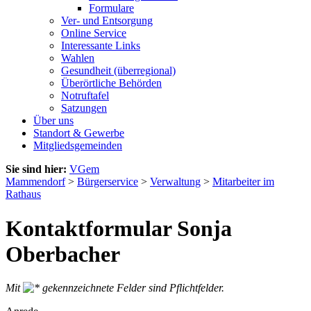
Formulare
Ver- und Entsorgung
Online Service
Interessante Links
Wahlen
Gesundheit (überregional)
Überörtliche Behörden
Notruftafel
Satzungen
Über uns
Standort & Gewerbe
Mitgliedsgemeinden
Sie sind hier:
VGem
Mammendorf
>
Bürgerservice
>
Verwaltung
>
Mitarbeiter im
Rathaus
Kontaktformular Sonja
Oberbacher
Mit
gekennzeichnete Felder sind Pflichtfelder.