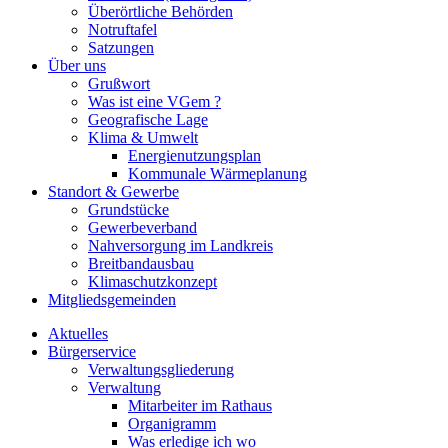
Überörtliche Behörden
Notruftafel
Satzungen
Über uns
Grußwort
Was ist eine VGem ?
Geografische Lage
Klima & Umwelt
Energienutzungsplan
Kommunale Wärmeplanung
Standort & Gewerbe
Grundstücke
Gewerbeverband
Nahversorgung im Landkreis
Breitbandausbau
Klimaschutzkonzept
Mitgliedsgemeinden
Aktuelles
Bürgerservice
Verwaltungsgliederung
Verwaltung
Mitarbeiter im Rathaus
Organigramm
Was erledige ich wo