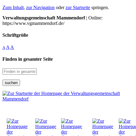
Zum Inhalt
,
zur Navigation
oder
zur Startseite
springen.
Verwaltungsgemeinschaft Mammendorf
| Online:
https://www.vgmammendorf.de/
Schriftgröße
A
A
A
Finden in gesamter Seite
suchen