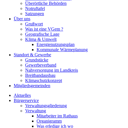
Überörtliche Behörden
Notruftafel
Satzungen
Über uns
Grußwort
Was ist eine VGem ?
Geografische Lage
Klima & Umwelt
Energienutzungsplan
Kommunale Wärmeplanung
Standort & Gewerbe
Grundstücke
Gewerbeverband
Nahversorgung im Landkreis
Breitbandausbau
Klimaschutzkonzept
Mitgliedsgemeinden
Aktuelles
Bürgerservice
Verwaltungsgliederung
Verwaltung
Mitarbeiter im Rathaus
Organigramm
Was erledige ich wo