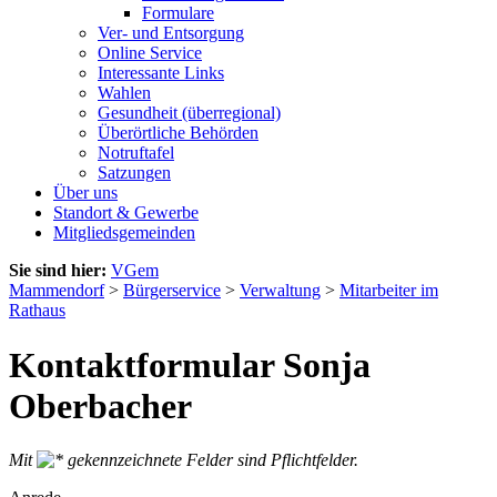
Formulare
Ver- und Entsorgung
Online Service
Interessante Links
Wahlen
Gesundheit (überregional)
Überörtliche Behörden
Notruftafel
Satzungen
Über uns
Standort & Gewerbe
Mitgliedsgemeinden
Sie sind hier:
VGem
Mammendorf
>
Bürgerservice
>
Verwaltung
>
Mitarbeiter im
Rathaus
Kontaktformular Sonja
Oberbacher
Mit
gekennzeichnete Felder sind Pflichtfelder.