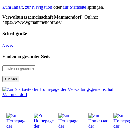
Zum Inhalt
,
zur Navigation
oder
zur Startseite
springen.
Verwaltungsgemeinschaft Mammendorf
| Online:
https://www.vgmammendorf.de/
Schriftgröße
A
A
A
Finden in gesamter Seite
suchen