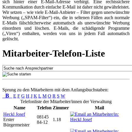
sich hinter einer E-Mail-Adresse verbirgt. Eine rechtssichere
Kommunikation durch einfache E-Mail ist daher nicht gewährleistet.
Wir setzen – wie viele E-Mail-Anbieter – Filter gegen unerwünschte
Werbung („SPAM-Filter“) ein, die in seltenen Fällen auch normale
E-Mails fälschlicherweise automatisch als unerwünschte Werbung
einordnen und löschen. E-Mails, die schädigende Programme
(„Viren“) enthalten, werden von uns in jedem Fall automatisch
gelöscht.
Mitarbeiter-Telefon-Liste
Sprung zu den Mitarbeitern mit dem Anfangsbuchstaben:
B
E
F
G
H
J
K
L
M
O
R
S
W
Telefonliste der Mitarbeiter/innen der Verwaltung
Name
Telefon
Zimmer
Mail
Heckl Josef
08145
Erster
1.18
84-12
Bürgermeister