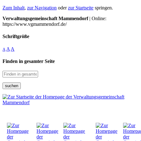
Zum Inhalt
,
zur Navigation
oder
zur Startseite
springen.
Verwaltungsgemeinschaft Mammendorf
| Online:
https://www.vgmammendorf.de/
Schriftgröße
A
A
A
Finden in gesamter Seite
suchen