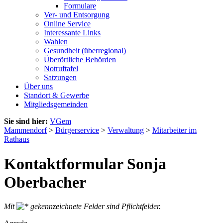
Formulare
Ver- und Entsorgung
Online Service
Interessante Links
Wahlen
Gesundheit (überregional)
Überörtliche Behörden
Notruftafel
Satzungen
Über uns
Standort & Gewerbe
Mitgliedsgemeinden
Sie sind hier:
VGem
Mammendorf
>
Bürgerservice
>
Verwaltung
>
Mitarbeiter im
Rathaus
Kontaktformular Sonja
Oberbacher
Mit
gekennzeichnete Felder sind Pflichtfelder.