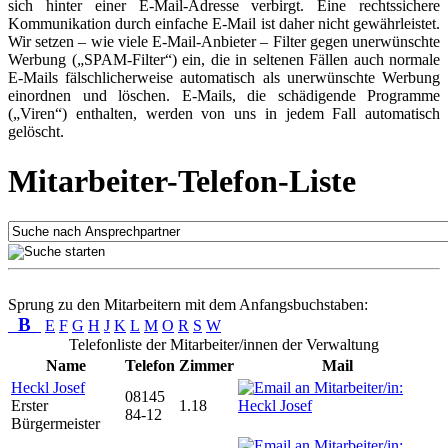
sich hinter einer E-Mail-Adresse verbirgt. Eine rechtssichere
Kommunikation durch einfache E-Mail ist daher nicht gewährleistet.
Wir setzen – wie viele E-Mail-Anbieter – Filter gegen unerwünschte
Werbung („SPAM-Filter“) ein, die in seltenen Fällen auch normale
E-Mails fälschlicherweise automatisch als unerwünschte Werbung
einordnen und löschen. E-Mails, die schädigende Programme
(„Viren“) enthalten, werden von uns in jedem Fall automatisch
gelöscht.
Mitarbeiter-Telefon-Liste
Sprung zu den Mitarbeitern mit dem Anfangsbuchstaben:
B
E
F
G
H
J
K
L
M
O
R
S
W
Telefonliste der Mitarbeiter/innen der Verwaltung
Name
Telefon
Zimmer
Mail
Heckl Josef
08145
Erster
1.18
84-12
Bürgermeister