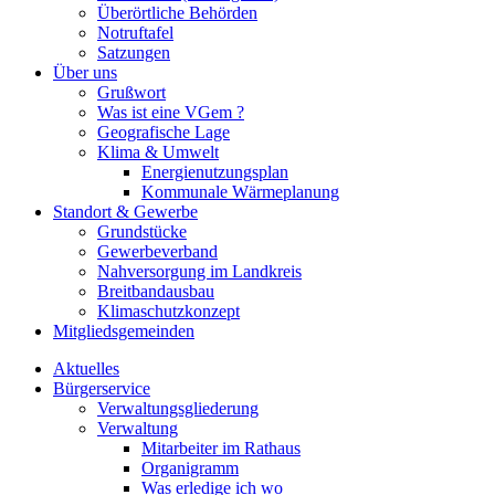
Überörtliche Behörden
Notruftafel
Satzungen
Über uns
Grußwort
Was ist eine VGem ?
Geografische Lage
Klima & Umwelt
Energienutzungsplan
Kommunale Wärmeplanung
Standort & Gewerbe
Grundstücke
Gewerbeverband
Nahversorgung im Landkreis
Breitbandausbau
Klimaschutzkonzept
Mitgliedsgemeinden
Aktuelles
Bürgerservice
Verwaltungsgliederung
Verwaltung
Mitarbeiter im Rathaus
Organigramm
Was erledige ich wo