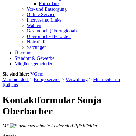
Formulare
Ver- und Entsorgung
Online Service
Interessante Links
Wahlen
Gesundheit (überregional)
Überörtliche Behörden
Notruftafel
Satzungen
Über uns
Standort & Gewerbe
Mitgliedsgemeinden
Sie sind hier:
VGem
Mammendorf
>
Bürgerservice
>
Verwaltung
>
Mitarbeiter im
Rathaus
Kontaktformular Sonja
Oberbacher
Mit
gekennzeichnete Felder sind Pflichtfelder.