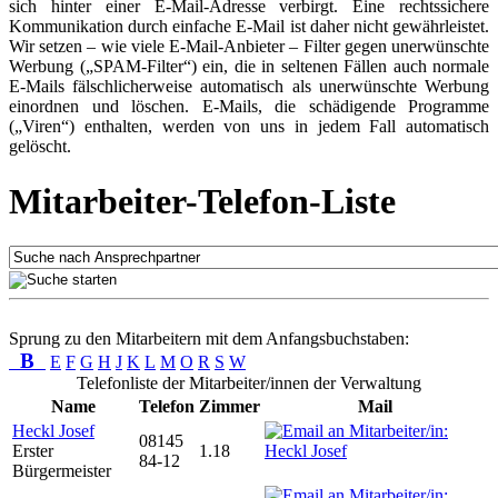
sich hinter einer E-Mail-Adresse verbirgt. Eine rechtssichere
Kommunikation durch einfache E-Mail ist daher nicht gewährleistet.
Wir setzen – wie viele E-Mail-Anbieter – Filter gegen unerwünschte
Werbung („SPAM-Filter“) ein, die in seltenen Fällen auch normale
E-Mails fälschlicherweise automatisch als unerwünschte Werbung
einordnen und löschen. E-Mails, die schädigende Programme
(„Viren“) enthalten, werden von uns in jedem Fall automatisch
gelöscht.
Mitarbeiter-Telefon-Liste
Sprung zu den Mitarbeitern mit dem Anfangsbuchstaben:
B
E
F
G
H
J
K
L
M
O
R
S
W
Telefonliste der Mitarbeiter/innen der Verwaltung
Name
Telefon
Zimmer
Mail
Heckl Josef
08145
Erster
1.18
84-12
Bürgermeister