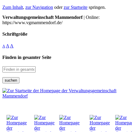
Zum Inhalt
,
zur Navigation
oder
zur Startseite
springen.
Verwaltungsgemeinschaft Mammendorf
| Online:
https://www.vgmammendorf.de/
Schriftgröße
A
A
A
Finden in gesamter Seite
suchen