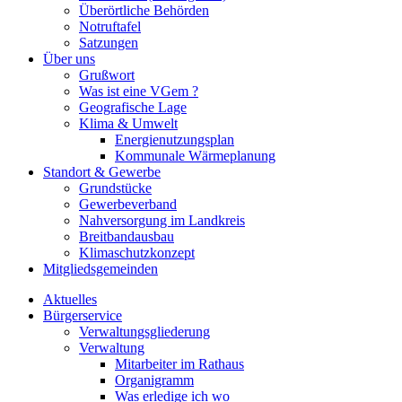
Überörtliche Behörden
Notruftafel
Satzungen
Über uns
Grußwort
Was ist eine VGem ?
Geografische Lage
Klima & Umwelt
Energienutzungsplan
Kommunale Wärmeplanung
Standort & Gewerbe
Grundstücke
Gewerbeverband
Nahversorgung im Landkreis
Breitbandausbau
Klimaschutzkonzept
Mitgliedsgemeinden
Aktuelles
Bürgerservice
Verwaltungsgliederung
Verwaltung
Mitarbeiter im Rathaus
Organigramm
Was erledige ich wo