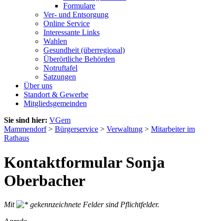
Formulare
Ver- und Entsorgung
Online Service
Interessante Links
Wahlen
Gesundheit (überregional)
Überörtliche Behörden
Notruftafel
Satzungen
Über uns
Standort & Gewerbe
Mitgliedsgemeinden
Sie sind hier:
VGem
Mammendorf
>
Bürgerservice
>
Verwaltung
>
Mitarbeiter im
Rathaus
Kontaktformular Sonja
Oberbacher
Mit
gekennzeichnete Felder sind Pflichtfelder.