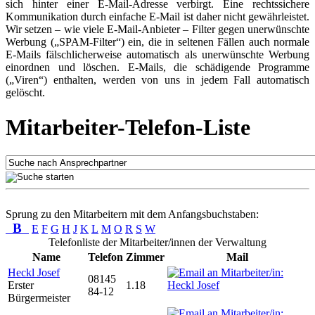
sich hinter einer E-Mail-Adresse verbirgt. Eine rechtssichere
Kommunikation durch einfache E-Mail ist daher nicht gewährleistet.
Wir setzen – wie viele E-Mail-Anbieter – Filter gegen unerwünschte
Werbung („SPAM-Filter“) ein, die in seltenen Fällen auch normale
E-Mails fälschlicherweise automatisch als unerwünschte Werbung
einordnen und löschen. E-Mails, die schädigende Programme
(„Viren“) enthalten, werden von uns in jedem Fall automatisch
gelöscht.
Mitarbeiter-Telefon-Liste
Sprung zu den Mitarbeitern mit dem Anfangsbuchstaben:
B
E
F
G
H
J
K
L
M
O
R
S
W
Telefonliste der Mitarbeiter/innen der Verwaltung
Name
Telefon
Zimmer
Mail
Heckl Josef
08145
Erster
1.18
84-12
Bürgermeister