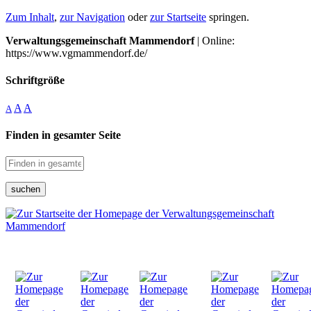
Zum Inhalt
,
zur Navigation
oder
zur Startseite
springen.
Verwaltungsgemeinschaft Mammendorf
| Online:
https://www.vgmammendorf.de/
Schriftgröße
A
A
A
Finden in gesamter Seite
suchen