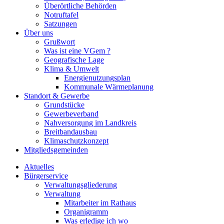
Überörtliche Behörden
Notruftafel
Satzungen
Über uns
Grußwort
Was ist eine VGem ?
Geografische Lage
Klima & Umwelt
Energienutzungsplan
Kommunale Wärmeplanung
Standort & Gewerbe
Grundstücke
Gewerbeverband
Nahversorgung im Landkreis
Breitbandausbau
Klimaschutzkonzept
Mitgliedsgemeinden
Aktuelles
Bürgerservice
Verwaltungsgliederung
Verwaltung
Mitarbeiter im Rathaus
Organigramm
Was erledige ich wo