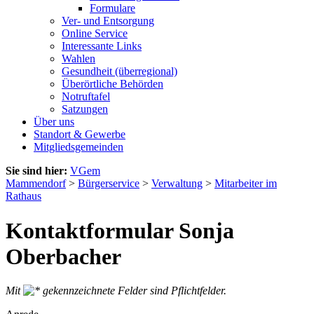
Formulare
Ver- und Entsorgung
Online Service
Interessante Links
Wahlen
Gesundheit (überregional)
Überörtliche Behörden
Notruftafel
Satzungen
Über uns
Standort & Gewerbe
Mitgliedsgemeinden
Sie sind hier:
VGem
Mammendorf
>
Bürgerservice
>
Verwaltung
>
Mitarbeiter im
Rathaus
Kontaktformular Sonja
Oberbacher
Mit
gekennzeichnete Felder sind Pflichtfelder.