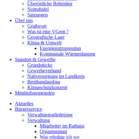
Überörtliche Behörden
Notruftafel
Satzungen
Über uns
Grußwort
Was ist eine VGem ?
Geografische Lage
Klima & Umwelt
Energienutzungsplan
Kommunale Wärmeplanung
Standort & Gewerbe
Grundstücke
Gewerbeverband
Nahversorgung im Landkreis
Breitbandausbau
Klimaschutzkonzept
Mitgliedsgemeinden
Aktuelles
Bürgerservice
Verwaltungsgliederung
Verwaltung
Mitarbeiter im Rathaus
Organigramm
Was erledige ich wo