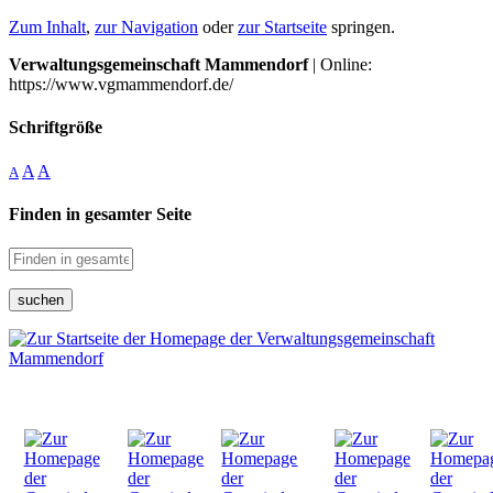
Zum Inhalt
,
zur Navigation
oder
zur Startseite
springen.
Verwaltungsgemeinschaft Mammendorf
| Online:
https://www.vgmammendorf.de/
Schriftgröße
A
A
A
Finden in gesamter Seite
suchen