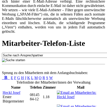
sich hinter einer E-Mail-Adresse verbirgt. Eine rechtssichere
Kommunikation durch einfache E-Mail ist daher nicht gewährleistet.
Wir setzen – wie viele E-Mail-Anbieter – Filter gegen unerwünschte
Werbung („SPAM-Filter“) ein, die in seltenen Fällen auch normale
E-Mails fälschlicherweise automatisch als unerwünschte Werbung
einordnen und löschen. E-Mails, die schädigende Programme
(„Viren“) enthalten, werden von uns in jedem Fall automatisch
gelöscht.
Mitarbeiter-Telefon-Liste
Sprung zu den Mitarbeitern mit dem Anfangsbuchstaben:
B
E
F
G
H
J
K
L
M
O
R
S
W
Telefonliste der Mitarbeiter/innen der Verwaltung
Name
Telefon
Zimmer
Mail
Heckl Josef
08145
Erster
1.18
84-12
Bürgermeister