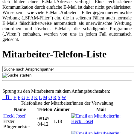
sich hinter einer E-Mail-Adresse verbirgt. Eine rechtssichere
Kommunikation durch einfache E-Mail ist daher nicht gewährleistet.
Wir setzen – wie viele E-Mail-Anbieter – Filter gegen unerwünschte
Werbung („SPAM-Filter“) ein, die in seltenen Fällen auch normale
E-Mails fälschlicherweise automatisch als unerwünschte Werbung
einordnen und löschen. E-Mails, die schädigende Programme
(„Viren“) enthalten, werden von uns in jedem Fall automatisch
gelöscht.
Mitarbeiter-Telefon-Liste
Sprung zu den Mitarbeitern mit dem Anfangsbuchstaben:
B
E
F
G
H
J
K
L
M
O
R
S
W
Telefonliste der Mitarbeiter/innen der Verwaltung
Name
Telefon
Zimmer
Mail
Heckl Josef
08145
Erster
1.18
84-12
Bürgermeister