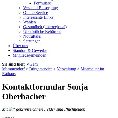
Formulare
Ver- und Entsorgung
Online Service
Interessante Links
Wahlen
Gesundheit (überregional)
Überörtliche Behörden
Notruftafel
Satzungen
Über uns
Standort & Gewerbe
Mitgliedsgemeinden
Sie sind hier:
VGem
Mammendorf
>
Bürgerservice
>
Verwaltung
>
Mitarbeiter im
Rathaus
Kontaktformular Sonja
Oberbacher
Mit
gekennzeichnete Felder sind Pflichtfelder.