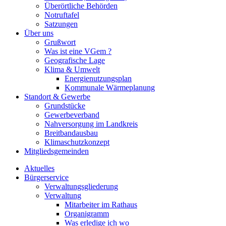
Überörtliche Behörden
Notruftafel
Satzungen
Über uns
Grußwort
Was ist eine VGem ?
Geografische Lage
Klima & Umwelt
Energienutzungsplan
Kommunale Wärmeplanung
Standort & Gewerbe
Grundstücke
Gewerbeverband
Nahversorgung im Landkreis
Breitbandausbau
Klimaschutzkonzept
Mitgliedsgemeinden
Aktuelles
Bürgerservice
Verwaltungsgliederung
Verwaltung
Mitarbeiter im Rathaus
Organigramm
Was erledige ich wo