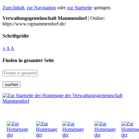
Zum Inhalt
,
zur Navigation
oder
zur Startseite
springen.
Verwaltungsgemeinschaft Mammendorf
| Online:
https://www.vgmammendorf.de/
Schriftgröße
A
A
A
Finden in gesamter Seite
suchen