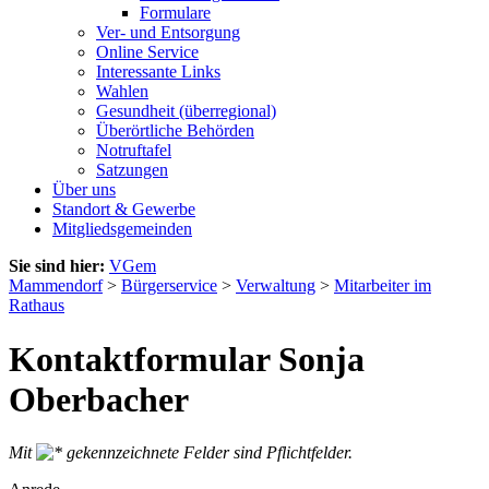
Formulare
Ver- und Entsorgung
Online Service
Interessante Links
Wahlen
Gesundheit (überregional)
Überörtliche Behörden
Notruftafel
Satzungen
Über uns
Standort & Gewerbe
Mitgliedsgemeinden
Sie sind hier:
VGem
Mammendorf
>
Bürgerservice
>
Verwaltung
>
Mitarbeiter im
Rathaus
Kontaktformular Sonja
Oberbacher
Mit
gekennzeichnete Felder sind Pflichtfelder.