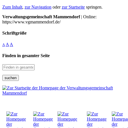
Zum Inhalt
,
zur Navigation
oder
zur Startseite
springen.
Verwaltungsgemeinschaft Mammendorf
| Online:
https://www.vgmammendorf.de/
Schriftgröße
A
A
A
Finden in gesamter Seite
suchen