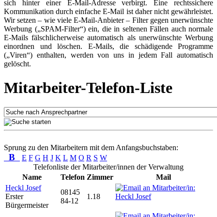
sich hinter einer E-Mail-Adresse verbirgt. Eine rechtssichere
Kommunikation durch einfache E-Mail ist daher nicht gewährleistet.
Wir setzen – wie viele E-Mail-Anbieter – Filter gegen unerwünschte
Werbung („SPAM-Filter“) ein, die in seltenen Fällen auch normale
E-Mails fälschlicherweise automatisch als unerwünschte Werbung
einordnen und löschen. E-Mails, die schädigende Programme
(„Viren“) enthalten, werden von uns in jedem Fall automatisch
gelöscht.
Mitarbeiter-Telefon-Liste
Sprung zu den Mitarbeitern mit dem Anfangsbuchstaben:
B
E
F
G
H
J
K
L
M
O
R
S
W
Telefonliste der Mitarbeiter/innen der Verwaltung
Name
Telefon
Zimmer
Mail
Heckl Josef
08145
Erster
1.18
84-12
Bürgermeister