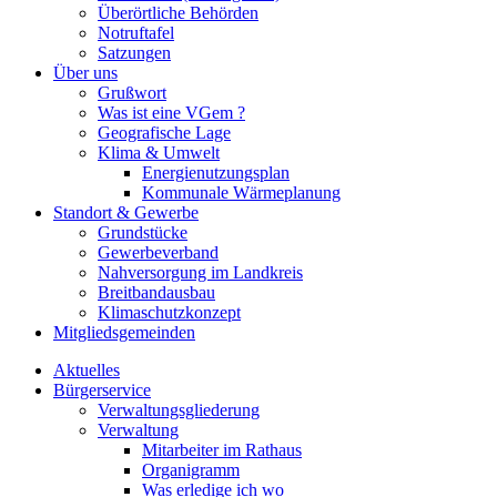
Überörtliche Behörden
Notruftafel
Satzungen
Über uns
Grußwort
Was ist eine VGem ?
Geografische Lage
Klima & Umwelt
Energienutzungsplan
Kommunale Wärmeplanung
Standort & Gewerbe
Grundstücke
Gewerbeverband
Nahversorgung im Landkreis
Breitbandausbau
Klimaschutzkonzept
Mitgliedsgemeinden
Aktuelles
Bürgerservice
Verwaltungsgliederung
Verwaltung
Mitarbeiter im Rathaus
Organigramm
Was erledige ich wo