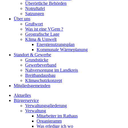
Überörtliche Behörden
Notruftafel
Satzungen
Über uns
Grußwort
Was ist eine VGem ?
Geografische Lage
Klima & Umwelt
Energienutzungsplan
Kommunale Wärmeplanung
Standort & Gewerbe
Grundstücke
Gewerbeverband
Nahversorgung im Landkreis
Breitbandausbau
Klimaschutzkonzept
Mitgliedsgemeinden
Aktuelles
Bürgerservice
Verwaltungsgliederung
Verwaltung
Mitarbeiter im Rathaus
Organigramm
Was erledige ich wo