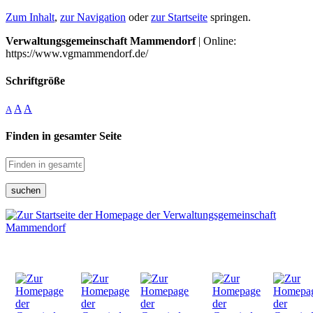
Zum Inhalt
,
zur Navigation
oder
zur Startseite
springen.
Verwaltungsgemeinschaft Mammendorf
| Online:
https://www.vgmammendorf.de/
Schriftgröße
A
A
A
Finden in gesamter Seite
suchen