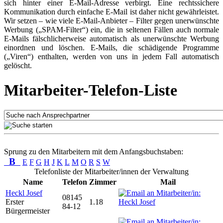
sich hinter einer E-Mail-Adresse verbirgt. Eine rechtssichere
Kommunikation durch einfache E-Mail ist daher nicht gewährleistet.
Wir setzen – wie viele E-Mail-Anbieter – Filter gegen unerwünschte
Werbung („SPAM-Filter“) ein, die in seltenen Fällen auch normale
E-Mails fälschlicherweise automatisch als unerwünschte Werbung
einordnen und löschen. E-Mails, die schädigende Programme
(„Viren“) enthalten, werden von uns in jedem Fall automatisch
gelöscht.
Mitarbeiter-Telefon-Liste
Sprung zu den Mitarbeitern mit dem Anfangsbuchstaben:
B
E
F
G
H
J
K
L
M
O
R
S
W
Telefonliste der Mitarbeiter/innen der Verwaltung
Name
Telefon
Zimmer
Mail
Heckl Josef
08145
Erster
1.18
84-12
Bürgermeister