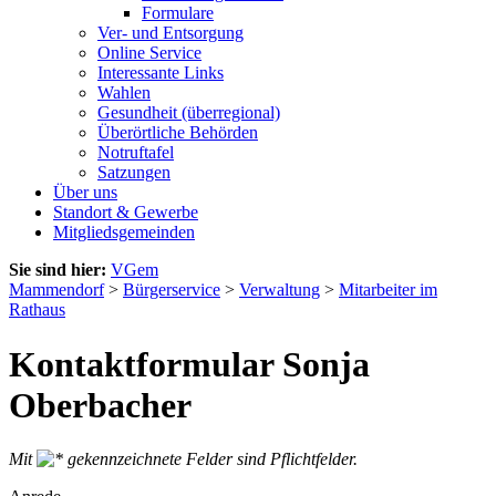
Formulare
Ver- und Entsorgung
Online Service
Interessante Links
Wahlen
Gesundheit (überregional)
Überörtliche Behörden
Notruftafel
Satzungen
Über uns
Standort & Gewerbe
Mitgliedsgemeinden
Sie sind hier:
VGem
Mammendorf
>
Bürgerservice
>
Verwaltung
>
Mitarbeiter im
Rathaus
Kontaktformular Sonja
Oberbacher
Mit
gekennzeichnete Felder sind Pflichtfelder.