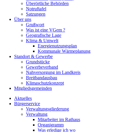
Überörtliche Behörden
Notruftafel
Satzungen
Über uns
Grußwort
Was ist eine VGem ?
Geografische Lage
Klima & Umwelt
Energienutzungsplan
Kommunale Wärmeplanung
Standort & Gewerbe
Grundstücke
Gewerbeverband
Nahversorgung im Landkreis
Breitbandausbau
Klimaschutzkonzept
Mitgliedsgemeinden
Aktuelles
Bürgerservice
Verwaltungsgliederung
Verwaltung
Mitarbeiter im Rathaus
Organigramm
Was erledige ich wo