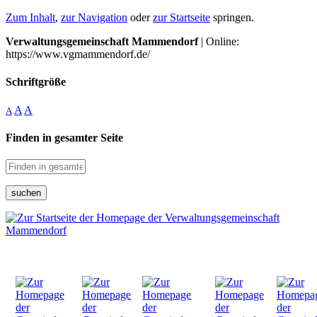
Zum Inhalt
,
zur Navigation
oder
zur Startseite
springen.
Verwaltungsgemeinschaft Mammendorf
| Online:
https://www.vgmammendorf.de/
Schriftgröße
A
A
A
Finden in gesamter Seite
suchen