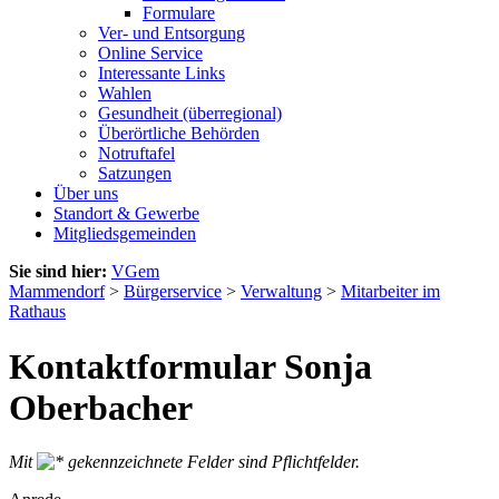
Formulare
Ver- und Entsorgung
Online Service
Interessante Links
Wahlen
Gesundheit (überregional)
Überörtliche Behörden
Notruftafel
Satzungen
Über uns
Standort & Gewerbe
Mitgliedsgemeinden
Sie sind hier:
VGem
Mammendorf
>
Bürgerservice
>
Verwaltung
>
Mitarbeiter im
Rathaus
Kontaktformular Sonja
Oberbacher
Mit
gekennzeichnete Felder sind Pflichtfelder.