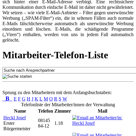
sich hinter einer E-Mail-Adresse verbirgt. Eine rechtssichere
Kommunikation durch einfache E-Mail ist daher nicht gewährleistet.
Wir setzen – wie viele E-Mail-Anbieter – Filter gegen unerwünschte
Werbung („SPAM-Filter“) ein, die in seltenen Fällen auch normale
E-Mails fälschlicherweise automatisch als unerwünschte Werbung
einordnen und löschen. E-Mails, die schädigende Programme
(„Viren“) enthalten, werden von uns in jedem Fall automatisch
gelöscht.
Mitarbeiter-Telefon-Liste
Sprung zu den Mitarbeitern mit dem Anfangsbuchstaben:
B
E
F
G
H
J
K
L
M
O
R
S
W
Telefonliste der Mitarbeiter/innen der Verwaltung
Name
Telefon
Zimmer
Mail
Heckl Josef
08145
Erster
1.18
84-12
Bürgermeister