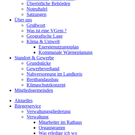
Überörtliche Behörden
Notruftafel
Satzungen
Über uns
Grußwort
Was ist eine VGem ?
Geografische Lage
Klima & Umwelt
Energienutzungsplan
Kommunale Wärmeplanung
Standort & Gewerbe
Grundstücke
Gewerbeverband
Nahversorgung im Landkreis
Breitbandausbau
Klimaschutzkonzept
Mitgliedsgemeinden
Aktuelles
Bürgerservice
Verwaltungsgliederung
Verwaltung
Mitarbeiter im Rathaus
Organigramm
Was erledige ich wo