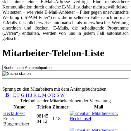
sich hinter einer E-Mail-Adresse verbirgt. Eine rechtssichere
Kommunikation durch einfache E-Mail ist daher nicht gewährleistet.
Wir setzen – wie viele E-Mail-Anbieter – Filter gegen unerwünschte
Werbung („SPAM-Filter“) ein, die in seltenen Fällen auch normale
E-Mails fälschlicherweise automatisch als unerwünschte Werbung
einordnen und löschen. E-Mails, die schädigende Programme
(„Viren“) enthalten, werden von uns in jedem Fall automatisch
gelöscht.
Mitarbeiter-Telefon-Liste
Sprung zu den Mitarbeitern mit dem Anfangsbuchstaben:
B
E
F
G
H
J
K
L
M
O
R
S
W
Telefonliste der Mitarbeiter/innen der Verwaltung
Name
Telefon
Zimmer
Mail
Heckl Josef
08145
Erster
1.18
84-12
Bürgermeister