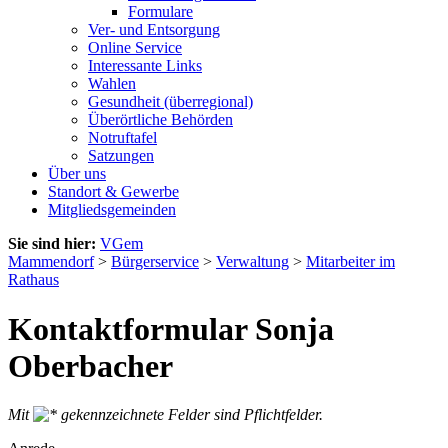
Formulare
Ver- und Entsorgung
Online Service
Interessante Links
Wahlen
Gesundheit (überregional)
Überörtliche Behörden
Notruftafel
Satzungen
Über uns
Standort & Gewerbe
Mitgliedsgemeinden
Sie sind hier:
VGem
Mammendorf
>
Bürgerservice
>
Verwaltung
>
Mitarbeiter im
Rathaus
Kontaktformular Sonja
Oberbacher
Mit
gekennzeichnete Felder sind Pflichtfelder.