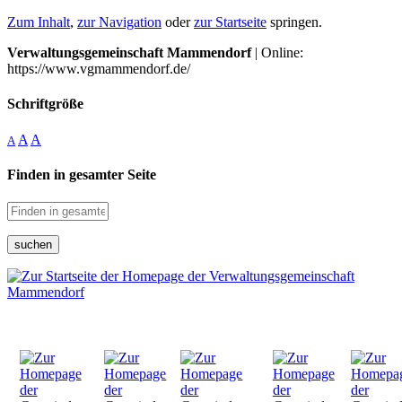
Zum Inhalt
,
zur Navigation
oder
zur Startseite
springen.
Verwaltungsgemeinschaft Mammendorf
| Online:
https://www.vgmammendorf.de/
Schriftgröße
A
A
A
Finden in gesamter Seite
suchen