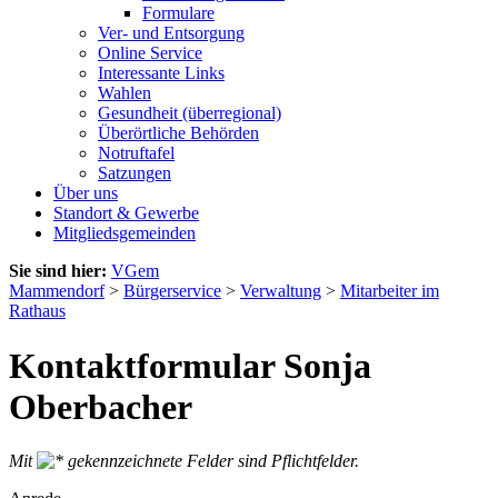
Formulare
Ver- und Entsorgung
Online Service
Interessante Links
Wahlen
Gesundheit (überregional)
Überörtliche Behörden
Notruftafel
Satzungen
Über uns
Standort & Gewerbe
Mitgliedsgemeinden
Sie sind hier:
VGem
Mammendorf
>
Bürgerservice
>
Verwaltung
>
Mitarbeiter im
Rathaus
Kontaktformular Sonja
Oberbacher
Mit
gekennzeichnete Felder sind Pflichtfelder.