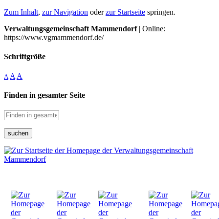
Zum Inhalt
,
zur Navigation
oder
zur Startseite
springen.
Verwaltungsgemeinschaft Mammendorf
| Online:
https://www.vgmammendorf.de/
Schriftgröße
A
A
A
Finden in gesamter Seite
suchen