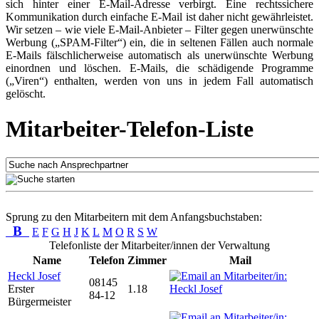
sich hinter einer E-Mail-Adresse verbirgt. Eine rechtssichere
Kommunikation durch einfache E-Mail ist daher nicht gewährleistet.
Wir setzen – wie viele E-Mail-Anbieter – Filter gegen unerwünschte
Werbung („SPAM-Filter“) ein, die in seltenen Fällen auch normale
E-Mails fälschlicherweise automatisch als unerwünschte Werbung
einordnen und löschen. E-Mails, die schädigende Programme
(„Viren“) enthalten, werden von uns in jedem Fall automatisch
gelöscht.
Mitarbeiter-Telefon-Liste
Sprung zu den Mitarbeitern mit dem Anfangsbuchstaben:
B
E
F
G
H
J
K
L
M
O
R
S
W
Telefonliste der Mitarbeiter/innen der Verwaltung
Name
Telefon
Zimmer
Mail
Heckl Josef
08145
Erster
1.18
84-12
Bürgermeister