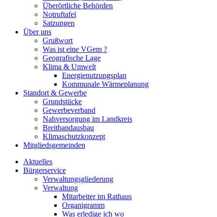
Überörtliche Behörden
Notruftafel
Satzungen
Über uns
Grußwort
Was ist eine VGem ?
Geografische Lage
Klima & Umwelt
Energienutzungsplan
Kommunale Wärmeplanung
Standort & Gewerbe
Grundstücke
Gewerbeverband
Nahversorgung im Landkreis
Breitbandausbau
Klimaschutzkonzept
Mitgliedsgemeinden
Aktuelles
Bürgerservice
Verwaltungsgliederung
Verwaltung
Mitarbeiter im Rathaus
Organigramm
Was erledige ich wo