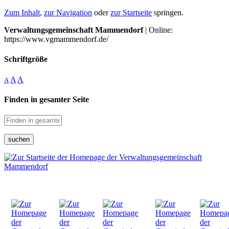
Zum Inhalt
,
zur Navigation
oder
zur Startseite
springen.
Verwaltungsgemeinschaft Mammendorf
| Online:
https://www.vgmammendorf.de/
Schriftgröße
A
A
A
Finden in gesamter Seite
suchen