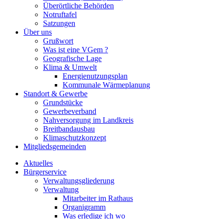
Überörtliche Behörden
Notruftafel
Satzungen
Über uns
Grußwort
Was ist eine VGem ?
Geografische Lage
Klima & Umwelt
Energienutzungsplan
Kommunale Wärmeplanung
Standort & Gewerbe
Grundstücke
Gewerbeverband
Nahversorgung im Landkreis
Breitbandausbau
Klimaschutzkonzept
Mitgliedsgemeinden
Aktuelles
Bürgerservice
Verwaltungsgliederung
Verwaltung
Mitarbeiter im Rathaus
Organigramm
Was erledige ich wo