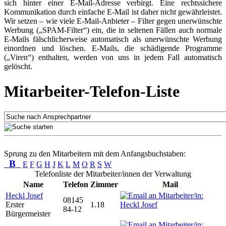
sich hinter einer E-Mail-Adresse verbirgt. Eine rechtssichere
Kommunikation durch einfache E-Mail ist daher nicht gewährleistet.
Wir setzen – wie viele E-Mail-Anbieter – Filter gegen unerwünschte
Werbung („SPAM-Filter“) ein, die in seltenen Fällen auch normale
E-Mails fälschlicherweise automatisch als unerwünschte Werbung
einordnen und löschen. E-Mails, die schädigende Programme
(„Viren“) enthalten, werden von uns in jedem Fall automatisch
gelöscht.
Mitarbeiter-Telefon-Liste
Sprung zu den Mitarbeitern mit dem Anfangsbuchstaben:
B
E
F
G
H
J
K
L
M
O
R
S
W
Telefonliste der Mitarbeiter/innen der Verwaltung
Name
Telefon
Zimmer
Mail
Heckl Josef
08145
Erster
1.18
84-12
Bürgermeister