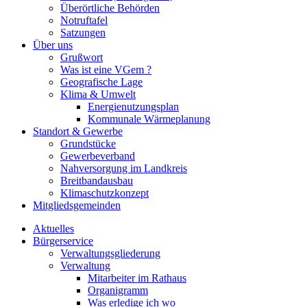
Überörtliche Behörden
Notruftafel
Satzungen
Über uns
Grußwort
Was ist eine VGem ?
Geografische Lage
Klima & Umwelt
Energienutzungsplan
Kommunale Wärmeplanung
Standort & Gewerbe
Grundstücke
Gewerbeverband
Nahversorgung im Landkreis
Breitbandausbau
Klimaschutzkonzept
Mitgliedsgemeinden
Aktuelles
Bürgerservice
Verwaltungsgliederung
Verwaltung
Mitarbeiter im Rathaus
Organigramm
Was erledige ich wo