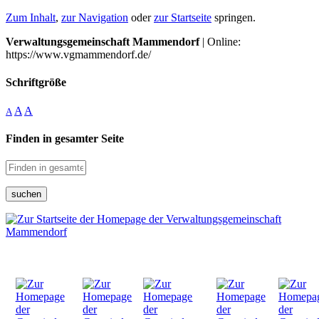
Zum Inhalt
,
zur Navigation
oder
zur Startseite
springen.
Verwaltungsgemeinschaft Mammendorf
| Online:
https://www.vgmammendorf.de/
Schriftgröße
A
A
A
Finden in gesamter Seite
suchen