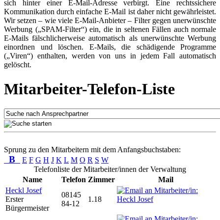
sich hinter einer E-Mail-Adresse verbirgt. Eine rechtssichere
Kommunikation durch einfache E-Mail ist daher nicht gewährleistet.
Wir setzen – wie viele E-Mail-Anbieter – Filter gegen unerwünschte
Werbung („SPAM-Filter“) ein, die in seltenen Fällen auch normale
E-Mails fälschlicherweise automatisch als unerwünschte Werbung
einordnen und löschen. E-Mails, die schädigende Programme
(„Viren“) enthalten, werden von uns in jedem Fall automatisch
gelöscht.
Mitarbeiter-Telefon-Liste
Sprung zu den Mitarbeitern mit dem Anfangsbuchstaben:
B
E
F
G
H
J
K
L
M
O
R
S
W
Telefonliste der Mitarbeiter/innen der Verwaltung
Name
Telefon
Zimmer
Mail
Heckl Josef
08145
Erster
1.18
84-12
Bürgermeister