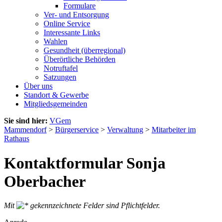
Formulare
Ver- und Entsorgung
Online Service
Interessante Links
Wahlen
Gesundheit (überregional)
Überörtliche Behörden
Notruftafel
Satzungen
Über uns
Standort & Gewerbe
Mitgliedsgemeinden
Sie sind hier:
VGem
Mammendorf
>
Bürgerservice
>
Verwaltung
>
Mitarbeiter im
Rathaus
Kontaktformular Sonja
Oberbacher
Mit
gekennzeichnete Felder sind Pflichtfelder.