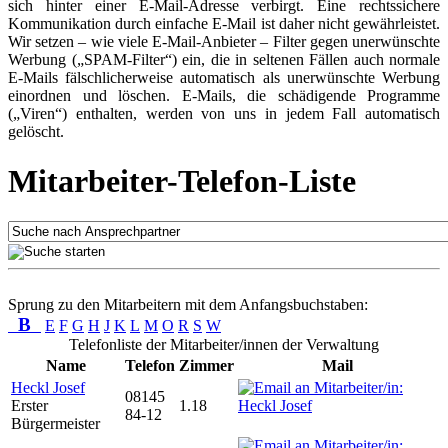
sich hinter einer E-Mail-Adresse verbirgt. Eine rechtssichere
Kommunikation durch einfache E-Mail ist daher nicht gewährleistet.
Wir setzen – wie viele E-Mail-Anbieter – Filter gegen unerwünschte
Werbung („SPAM-Filter“) ein, die in seltenen Fällen auch normale
E-Mails fälschlicherweise automatisch als unerwünschte Werbung
einordnen und löschen. E-Mails, die schädigende Programme
(„Viren“) enthalten, werden von uns in jedem Fall automatisch
gelöscht.
Mitarbeiter-Telefon-Liste
Sprung zu den Mitarbeitern mit dem Anfangsbuchstaben:
B
E
F
G
H
J
K
L
M
O
R
S
W
Telefonliste der Mitarbeiter/innen der Verwaltung
Name
Telefon
Zimmer
Mail
Heckl Josef
08145
Erster
1.18
84-12
Bürgermeister