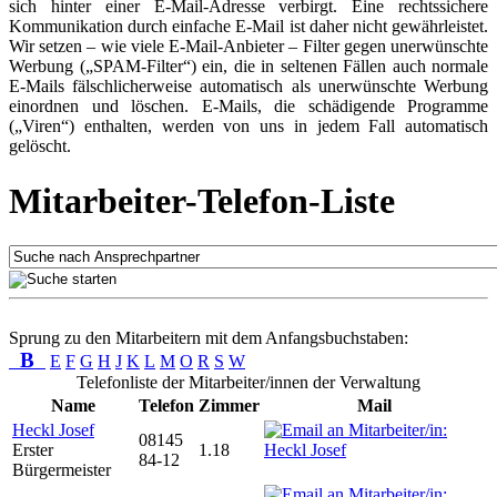
sich hinter einer E-Mail-Adresse verbirgt. Eine rechtssichere
Kommunikation durch einfache E-Mail ist daher nicht gewährleistet.
Wir setzen – wie viele E-Mail-Anbieter – Filter gegen unerwünschte
Werbung („SPAM-Filter“) ein, die in seltenen Fällen auch normale
E-Mails fälschlicherweise automatisch als unerwünschte Werbung
einordnen und löschen. E-Mails, die schädigende Programme
(„Viren“) enthalten, werden von uns in jedem Fall automatisch
gelöscht.
Mitarbeiter-Telefon-Liste
Sprung zu den Mitarbeitern mit dem Anfangsbuchstaben:
B
E
F
G
H
J
K
L
M
O
R
S
W
Telefonliste der Mitarbeiter/innen der Verwaltung
Name
Telefon
Zimmer
Mail
Heckl Josef
08145
Erster
1.18
84-12
Bürgermeister