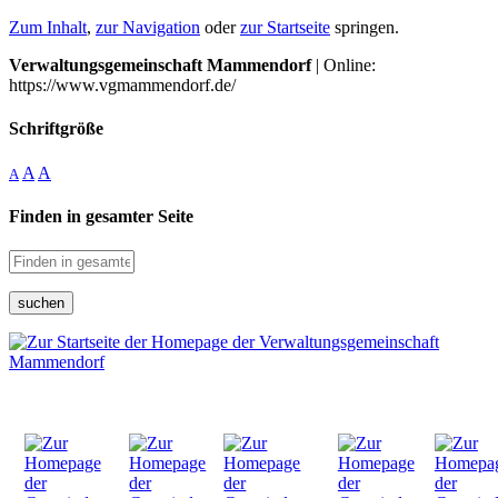
Zum Inhalt
,
zur Navigation
oder
zur Startseite
springen.
Verwaltungsgemeinschaft Mammendorf
| Online:
https://www.vgmammendorf.de/
Schriftgröße
A
A
A
Finden in gesamter Seite
suchen