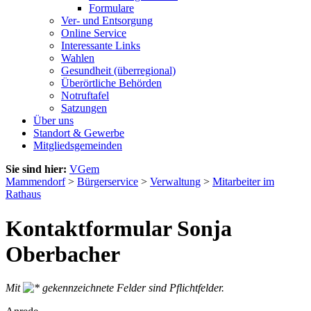
Formulare
Ver- und Entsorgung
Online Service
Interessante Links
Wahlen
Gesundheit (überregional)
Überörtliche Behörden
Notruftafel
Satzungen
Über uns
Standort & Gewerbe
Mitgliedsgemeinden
Sie sind hier:
VGem
Mammendorf
>
Bürgerservice
>
Verwaltung
>
Mitarbeiter im
Rathaus
Kontaktformular Sonja
Oberbacher
Mit
gekennzeichnete Felder sind Pflichtfelder.