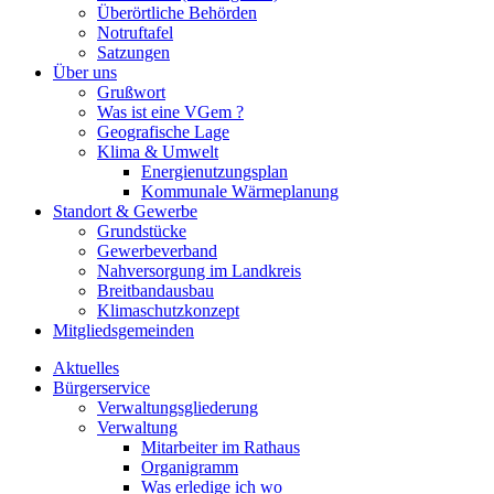
Überörtliche Behörden
Notruftafel
Satzungen
Über uns
Grußwort
Was ist eine VGem ?
Geografische Lage
Klima & Umwelt
Energienutzungsplan
Kommunale Wärmeplanung
Standort & Gewerbe
Grundstücke
Gewerbeverband
Nahversorgung im Landkreis
Breitbandausbau
Klimaschutzkonzept
Mitgliedsgemeinden
Aktuelles
Bürgerservice
Verwaltungsgliederung
Verwaltung
Mitarbeiter im Rathaus
Organigramm
Was erledige ich wo